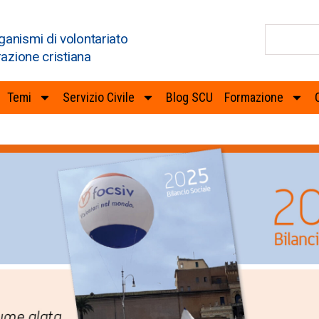
ganismi di volontariato
razione cristiana
Temi
Servizio Civile
Blog SCU
Formazione