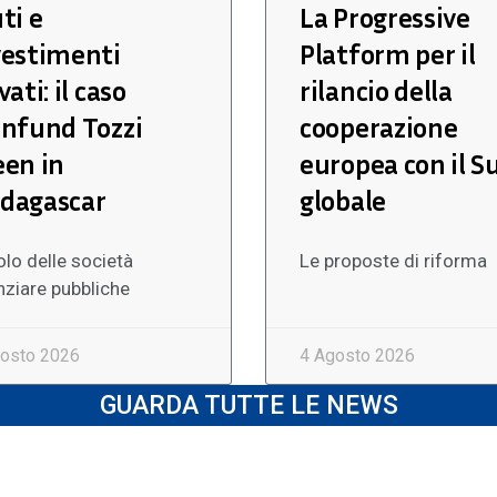
ti e
La Progressive
vestimenti
Platform per il
vati: il caso
rilancio della
nnfund Tozzi
cooperazione
een in
europea con il S
dagascar
globale
uolo delle società
Le proposte di riforma
nziare pubbliche
osto 2026
4 Agosto 2026
GUARDA TUTTE LE NEWS