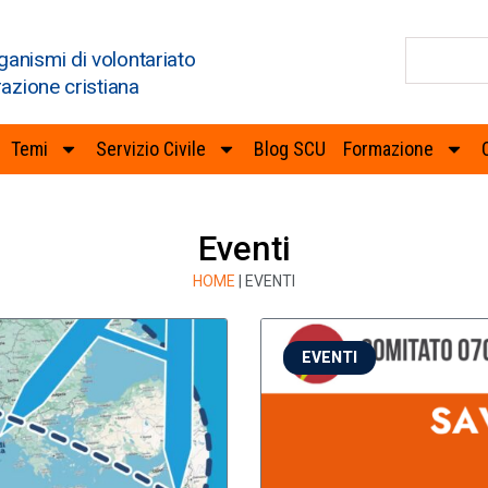
ganismi di volontariato
razione cristiana
Temi
Servizio Civile
Blog SCU
Formazione
Eventi
HOME
|
EVENTI
EVENTI