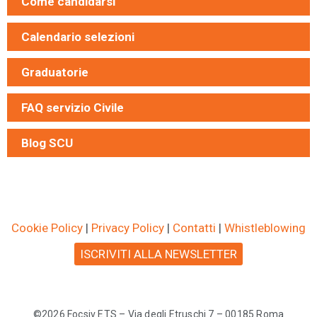
Come candidarsi
Calendario selezioni
Graduatorie
FAQ servizio Civile
Blog SCU
Cookie Policy
|
Privacy Policy
|
Contatti
|
Whistleblowing
ISCRIVITI ALLA NEWSLETTER
©2026 Focsiv ETS – Via degli Etruschi 7 – 00185 Roma