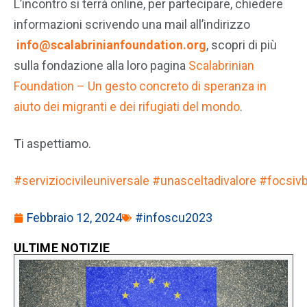
L’incontro si terrà online, per partecipare, chiedere
informazioni scrivendo una mail all’indirizzo
info@scalabrinianfoundation.org
, scopri di più
sulla fondazione alla loro pagina
Scalabrinian
Foundation – Un gesto concreto di speranza in
aiuto dei migranti e dei rifugiati del mondo
.
Ti aspettiamo.
#serviziocivileuniversale
#unasceltadivalore
#focsiv
Febbraio 12, 2024
#infoscu2023
ULTIME NOTIZIE