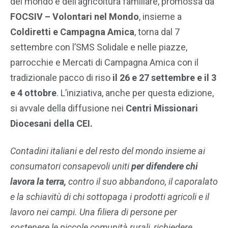
del mondo e dell’agricoltura familiare, promossa da
FOCSIV – Volontari nel Mondo
, insieme a
Coldiretti e Campagna Amica
, torna dal 7
settembre con l’SMS Solidale e nelle piazze,
parrocchie e Mercati di Campagna Amica con il
tradizionale pacco di riso
il 26 e 27 settembre e il 3
e 4 ottobre
. L’iniziativa, anche per questa edizione,
si avvale della diffusione nei
Centri Missionari
Diocesani della CEI.
Contadini italiani e del resto del mondo insieme ai
consumatori consapevoli uniti
per
difendere chi
lavora la terra,
contro il suo abbandono, il caporalato
e la schiavitù di chi sottopaga i prodotti agricoli e il
lavoro nei campi. Una filiera di persone per
sostenere le piccole comunità rurali
,
richiedere