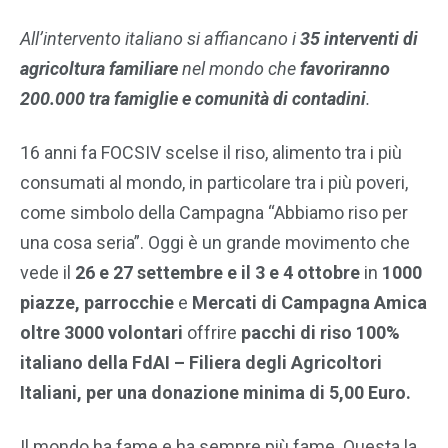
All’intervento italiano si affiancano i
35
interventi di
agricoltura familiare
nel mondo che
favoriranno
200.000 tra famiglie e comunità di contadini
.
16 anni fa FOCSIV scelse il riso, alimento tra i più
consumati al mondo, in particolare tra i più poveri,
come simbolo della Campagna “Abbiamo riso per
una cosa seria”. Oggi è un grande movimento che
vede il
26 e 27 settembre e il 3 e 4 ottobre
in
1000
piazze,
parrocchie
e
Mercati di Campagna Amica
oltre 3000 volontari
offrire
pacchi di riso 100%
italiano della FdAI – Filiera degli Agricoltori
Italiani, per una donazione minima di 5,00 Euro.
Il mondo ha fame e ha sempre più fame. Questa la