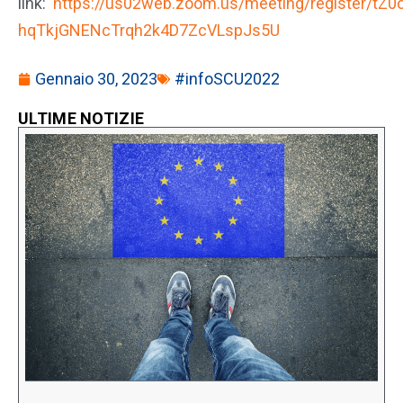
link:
https://us02web.zoom.us/meeting/register/tZ0
hqTkjGNENcTrqh2k4D7ZcVLspJs5U
Gennaio 30, 2023
#infoSCU2022
ULTIME NOTIZIE