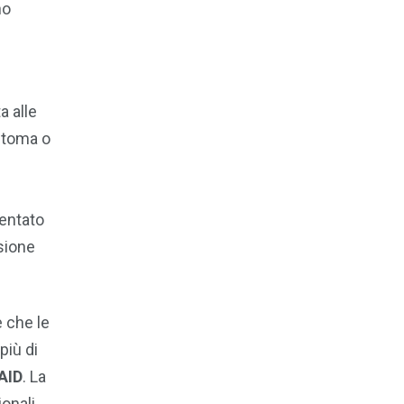
no
a alle
a toma o
sentato
isione
 che le
più di
SAID
. La
onali,