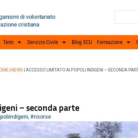
ganismi di volontariato
razione cristiana
Temi
Servizio Civile
Blog SCU
Formazione
OME
|
NEWS
|
ACCESSO LIMITATO AI POPOLI INDIGENI – SECONDA PAR
digeni – seconda parte
poliindigeni
,
#risorse