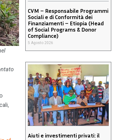
CVM – Responsabile Programmi
Sociali e di Conformità dei
Finanziamenti – Etiopia (Head
of Social Programs & Donor
Compliance)
5 Agosto 2026
nel
ontato
uo
ali,
Aiuti e investimenti privati: il