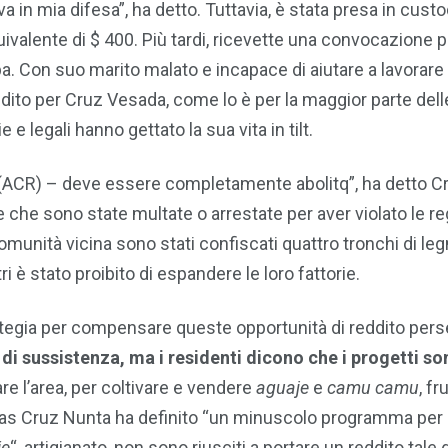
iva in mia difesa”, ha detto. Tuttavia, è stata presa in custo
ivalente di $ 400. Più tardi, ricevette una convocazione p
a. Con suo marito malato e incapace di aiutare a lavorare 
eddito per Cruz Vesada, come lo è per la maggior parte dell
e legali hanno gettato la sua vita in tilt.
 (ACR) – deve essere completamente abolitq”, ha detto C
 che sono state multate o arrestate per aver violato le re
 comunità vicina sono stati confiscati quattro tronchi di l
i è stato proibito di espandere le loro fattorie.
rategia per compensare queste opportunità di reddito pers
 di sussistenza, ma i residenti dicono che i progetti so
are l’area, per coltivare e vendere
aguaje
e
camu camu
, fru
mías Cruz Nunta ha definito “un minuscolo programma per
ie
“, artigianato, non sono riusciti a portare un reddito tale 