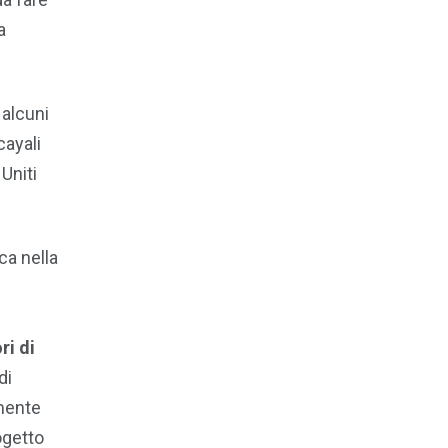
a
 alcuni
cayali
Uniti
ca nella
ri di
di
amente
ogetto