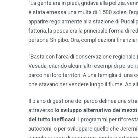
“La gente era in piedi, gridava alla polizia, ven
è stata emessa una multa di 1.500 soles, l’equ
apparire regolarmente alla stazione di Pucallp
fattoria, la pesca era la principale forma di r
persone Shipibo. Ora, complicazioni finanziarie 
“Basta con l’area di conservazione regionale
Vesada, citando alcuni altri esempi di persone
parco nei loro territori. A una famiglia di una
che stavano per vendere lungo il fiume. Ad altr
Il piano di gestione del parco delinea una st
attraverso
lo sviluppo alternativo dei mezzi
del tutto inefficaci
. I programmi per riforest
autoctoni, o per sviluppare quello che Jere
piccolo gruppo di donne per vendere
artesan