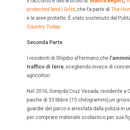
Il racconto è dell’articolo di
Blanca Begert
,
I
protected land | Grist
, che
fa parte di
The Hum
e le aree protette. È stato sostenuto dal Puli
Country Today
.
Seconda Parte
I residenti di Shipibo affermano che
l’ammini
traffico di terre
, scegliendo invece di concen
agricoltori.
Nel 2016, Sorayda Cruz Vesada, residente a C
paiche di 33 libbre (15 chilogrammi),un gross
guardie del parco e arrestata dalla polizia in 
per comprare materiale scolastico per sua fig