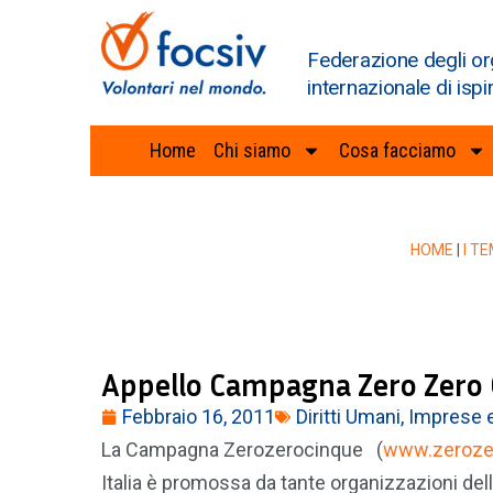
Federazione degli or
internazionale di ispi
Home
Chi siamo
Cosa facciamo
HOME
|
I TE
Appello Campagna Zero Zero
Febbraio 16, 2011
Diritti Umani, Imprese 
La Campagna Zerozerocinque (
www.zerozer
Italia è promossa da tante organizzazioni della