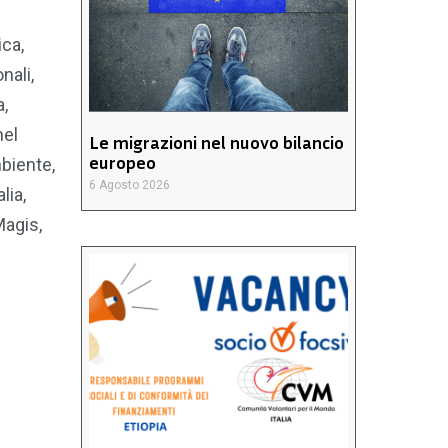
ica,
nali,
a,
nel
Le migrazioni nel nuovo bilancio
europeo
biente,
6 Agosto 2026
lia,
Magis,