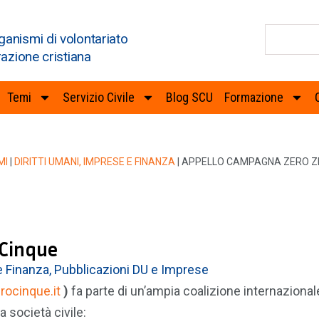
ganismi di volontariato
razione cristiana
Temi
Servizio Civile
Blog SCU
Formazione
MI
|
DIRITTI UMANI, IMPRESE E FINANZA
|
APPELLO CAMPAGNA ZERO Z
 Cinque
e Finanza
,
Pubblicazioni DU e Imprese
ocinque.it
)
fa parte di un’ampia coalizione internazionale
 società civile: