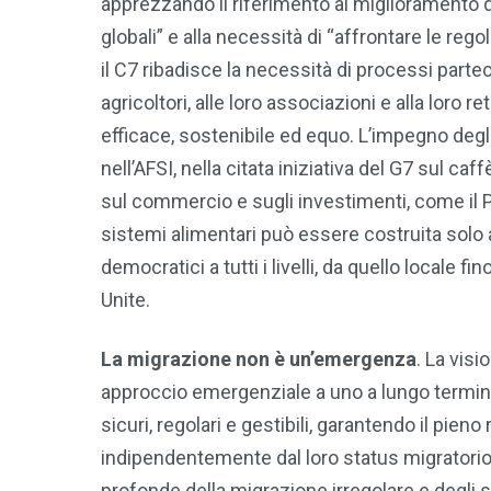
apprezzando il riferimento al miglioramento dell
globali” e alla necessità di “affrontare le reg
il C7 ribadisce la necessità di processi parteci
agricoltori, alle loro associazioni e alla loro 
efficace, sostenibile ed equo. L’impegno degli 
nell’AFSI, nella citata iniziativa del G7 sul caf
sul commercio e sugli investimenti, come il PG
sistemi alimentari può essere costruita solo 
democratici a tutti i livelli, da quello locale
Unite.
La migrazione non è un’emergenza
. La vis
approccio emergenziale a uno a lungo termine, 
sicuri, regolari e gestibili, garantendo il pieno 
indipendentemente dal loro status migratorio.
profonde della migrazione irregolare e degli