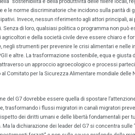
a “sostenibilità e della produttività delle filiere locali, re
ole e le norme discriminatorie che incidono sulla parità di 
pativi. Invece, nessun riferimento agli attori principali, ai 
reti. Senza di loro, qualsiasi politica o programma non può 
agricoltori e della società civile deve essere chiaro e for
fè, negli strumenti per prevenire le crisi alimentari e nelle i
II e altre. La trasformazione sostenibile, equa e giusta 
attraverso un approccio agroecologico e processi parteci
 fino al Comitato per la Sicurezza Alimentare mondiale delle 
ione del G7 dovrebbe essere quella di spostare l’attenzion
trasformando i flussi migratori in canali migratori preved
rispetto dei diritti umani e delle libertà fondamentali per tut
 Ma la dichiarazione dei leader del G7 si concentra sulle
 spostamenti forzati” e non sulle cause profonde della mi