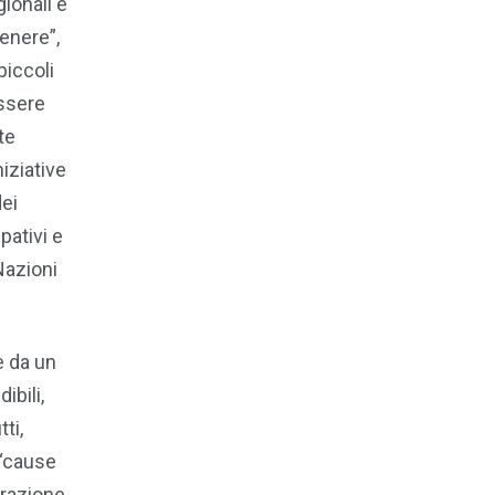
gionali e
genere”,
piccoli
essere
te
niziative
dei
pativi e
Nazioni
e da un
ibili,
ti,
 “cause
grazione