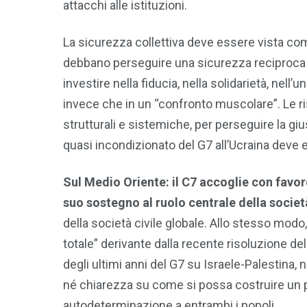
attacchi alle istituzioni.
La sicurezza collettiva deve essere vista come 
debbano perseguire una sicurezza reciproca p
investire nella fiducia, nella solidarietà, nel
invece che in un “confronto muscolare”. Le r
strutturali e sistemiche, per perseguire la gius
quasi incondizionato del G7 all’Ucraina deve 
Sul Medio Oriente: il C7 accoglie con favore 
suo sostegno al ruolo centrale
della societ
della società civile globale. Allo stesso modo
totale” derivante dalla recente risoluzione del
degli ultimi anni del G7 su Israele-Palestina, 
né chiarezza su come si possa costruire un p
autodeterminazione a entrambi i popoli.