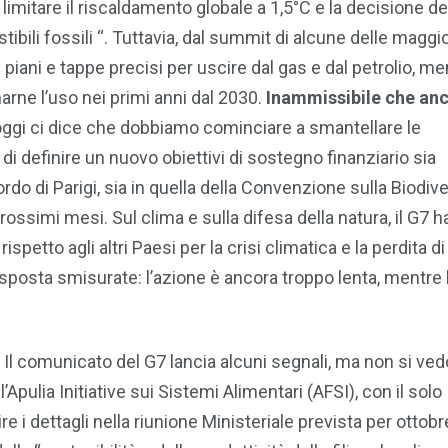
mitare il riscaldamento globale a 1,5°C e la decisione de
ibili fossili “. Tuttavia, dal summit di alcune delle maggio
ni e tappe precisi per uscire dal gas e dal petrolio, men
arne l’uso nei primi anni dal 2030.
Inammissibile che anc
ggi ci dice che dobbiamo cominciare a smantellare le
di definire un nuovo obiettivi di sostegno finanziario sia
o di Parigi, sia in quella della Convenzione sulla Biodiver
ssimi mesi. Sul clima e sulla difesa della natura, il G7 h
tto agli altri Paesi per la crisi climatica e la perdita di
isposta smisurate: l’azione è ancora troppo lenta, mentre l
. Il comunicato del G7 lancia alcuni segnali, ma non si ve
ll’Apulia Initiative sui Sistemi Alimentari (AFSI), con il solo
ire i dettagli nella riunione Ministeriale prevista per ottobr