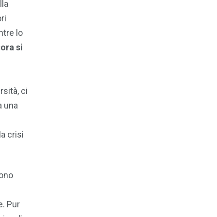
lla
ri
tre lo
ora si
sità, ci
a una
a crisi
dono
e. Pur