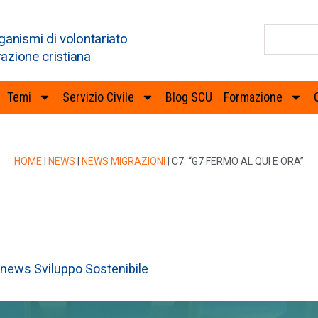
ganismi di volontariato
razione cristiana
Temi
Servizio Civile
Blog SCU
Formazione
HOME
|
NEWS
|
NEWS MIGRAZIONI
|
C7: “G7 FERMO AL QUI E ORA”
news Sviluppo Sostenibile