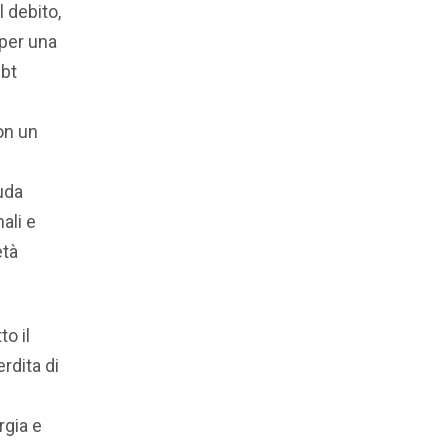
 debito,
 per una
ebt
on un
luda
ali e
età
tto il
rdita di
rgia e