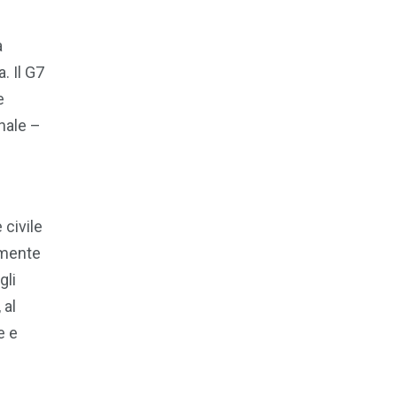
a
. Il G7
e
nale –
civile
lmente
gli
 al
e e