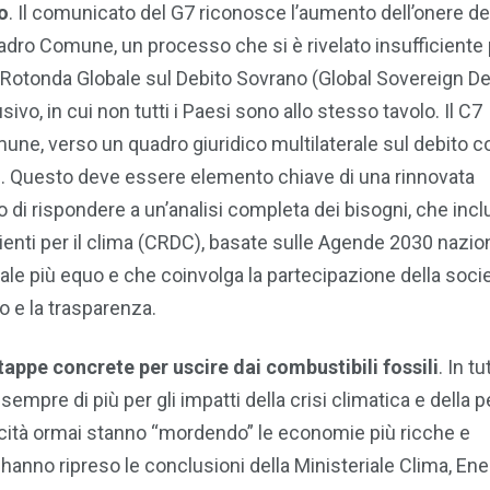
o
. Il comunicato del G7 riconosce l’aumento dell’onere del
adro Comune, un processo che si è rivelato insufficiente
ola Rotonda Globale sul Debito Sovrano (Global Sovereign D
o, in cui non tutti i Paesi sono allo stesso tavolo. Il C7
omune, verso un quadro giuridico multilaterale sul debito c
i. Questo deve essere elemento chiave di una rinnovata
do di rispondere a un’analisi completa dei bisogni, che inc
lienti per il clima (CRDC), basate sulle Agende 2030 nazion
ale più equo e che coinvolga la partecipazione della soci
o e la trasparenza.
tappe concrete per uscire dai combustibili fossili
. In tu
pre di più per gli impatti della crisi climatica e della pe
siccità ormai stanno “mordendo” le economie più ricche e
 hanno ripreso le conclusioni della Ministeriale Clima, Ene