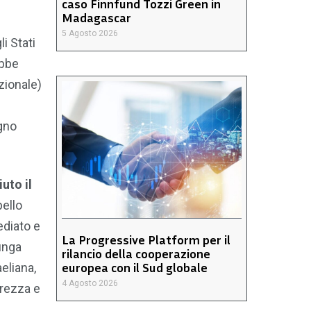
caso Finnfund Tozzi Green in
Madagascar
5 Agosto 2026
i Stati
ebbe
nzionale)
egno
uto il
pello
ediato e
La Progressive Platform per il
lunga
rilancio della cooperazione
europea con il Sud globale
eliana,
4 Agosto 2026
urezza e