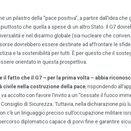
un pilastro della “pace positiva”, a partire dall’idea che gl
iuttosto che quella a spese di un altro Stato. Il G7 dovr
l’universalità e nel disarmo globale (sia nucleare che conve
isorse dovrebbero essere destinate ad affrontare le sfide
tizia e la sostenibilità per tutti. È per questo che il sost
essere orientato in questa prospettiva.
il fatto che il G7 – per la prima volta – abbia riconosci
à civile
nella costruzione della pace
, rispondendo all’ap
, va accolto con favore l’invito a un “cessate il fuoco imm
 Consiglio di Sicurezza. Tuttavia, nella dichiarazione più 
non c’è un linguaggio preciso sull’occupazione militare isra
ercorso diplomatico capace di porvi fine e garantire sic