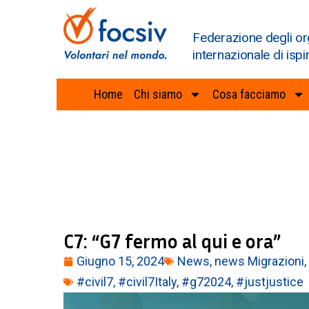
Federazione degli or
internazionale di ispi
Home
Chi siamo
Cosa facciamo
C7: “G7 fermo al qui e ora”
Giugno 15, 2024
News
,
news Migrazioni
,
#civil7
,
#civil7Italy
,
#g72024
,
#justjustice