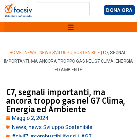
DONA ORA
HOME
|
NEWS
|
NEWS SVILUPPO SOSTENIBILE
|
C7, SEGNALI
IMPORTANTI, MA ANCORA TROPPO GAS NEL G7 CLIMA, ENERGIA
ED AMBIENTE
C7, segnali importanti, ma
ancora troppo gas nel G7 Clima,
Energia ed Ambiente
Maggio 2, 2024
News
,
news Sviluppo Sostenibile
#civil7
,
#combustibilifossili
,
#G7