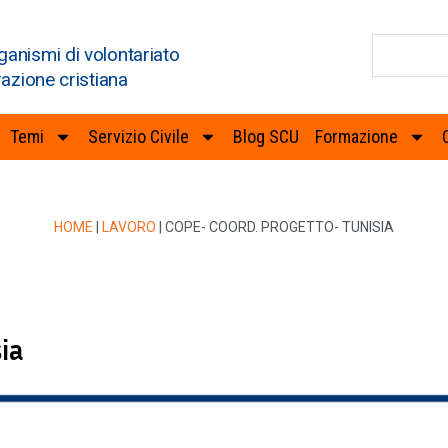
ganismi di volontariato
razione cristiana
Temi
Servizio Civile
Blog SCU
Formazione
HOME
|
LAVORO
|
COPE- COORD. PROGETTO- TUNISIA
ia