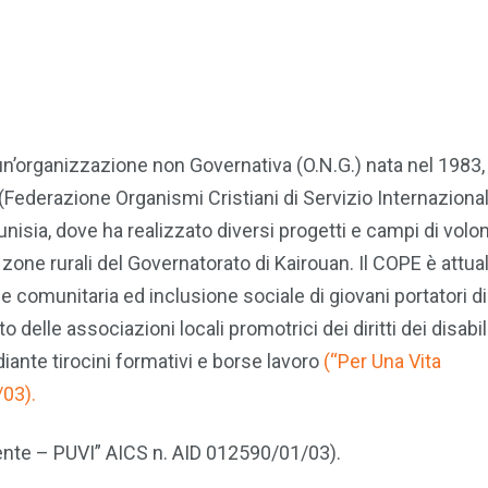
un’organizzazione non Governativa (O.N.G.) nata nel 1983,
(Federazione Organismi Cristiani di Servizio Internaziona
Tunisia, dove ha realizzato diversi progetti e campi di volon
 zone rurali del Governatorato di Kairouan. Il COPE è attu
 comunitaria ed inclusione sociale di giovani portatori di
 delle associazioni locali promotrici dei diritti dei disabili
ante tirocini formativi e borse lavoro
(“Per Una Vita
03).
ente – PUVI” AICS n. AID 012590/01/03).