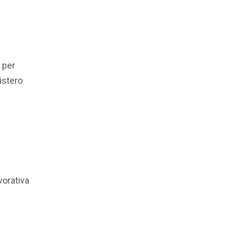
i per
istero
vorativa