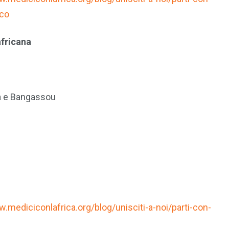
ico
africana
a e Bangassou
.mediciconlafrica.org/blog/unisciti-a-noi/parti-con-