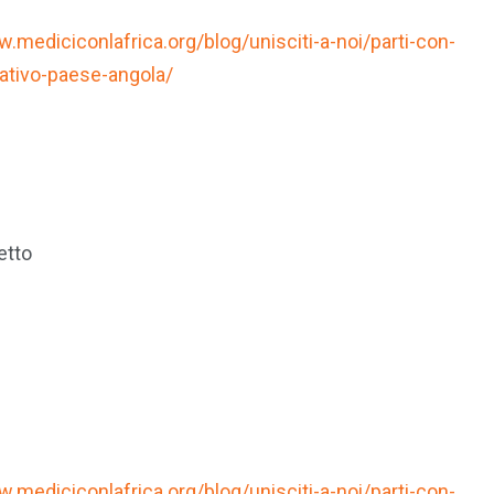
ww.medic
i
conlafrica.org/blog/unisciti-a-noi/parti-con-
ativo-paese-angola/
etto
.mediciconlafrica.org/blog/unisciti-a-noi/parti-con-