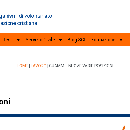
ganismi di volontariato
razione cristiana
Temi
Servizio Civile
Blog SCU
Formazione
HOME
|
LAVORO
|
CUAMM – NUOVE VARIE POSIZIONI
oni