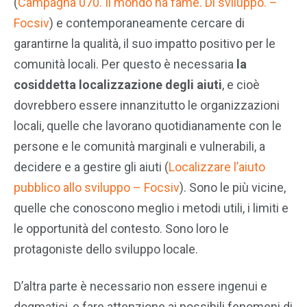
(
Campagna 070. Il mondo ha fame. Di sviluppo. –
Focsiv
) e contemporaneamente cercare di
garantirne la qualità, il suo impatto positivo per le
comunità locali. Per questo è necessaria
la
cosiddetta localizzazione degli aiuti
, e cioè
dovrebbero essere innanzitutto le organizzazioni
locali, quelle che lavorano quotidianamente con le
persone e le comunità marginali e vulnerabili, a
decidere e a gestire gli aiuti (
Localizzare l’a
i
uto
pubblico allo sviluppo – Focsiv
). Sono le più vicine,
quelle che conoscono meglio i metodi utili, i limiti e
le opportunità del contesto. Sono loro le
protagoniste dello sviluppo locale.
D’altra parte è necessario non essere ingenui e
dogmatici, e fare attenzione ai possibili fenomeni di