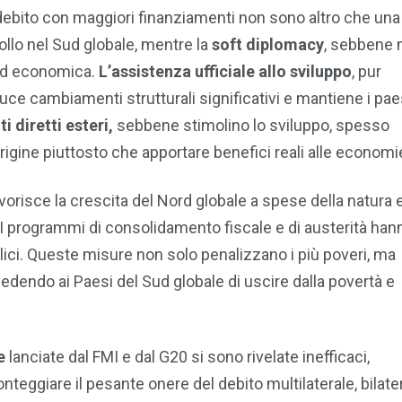
l debito con maggiori finanziamenti non sono altro che una
ollo nel Sud globale, mentre la
soft diplomacy
, sebbene
a ed economica.
L’assistenza ufficiale allo sviluppo
, pur
e cambiamenti strutturali significativi e mantiene i paes
i diretti esteri,
sebbene stimolino lo sviluppo, spesso
origine piuttosto che apportare benefici reali alle economie
vorisce la crescita del Nord globale a spese della natura 
 I programmi di consolidamento fiscale e di austerità han
lici. Queste misure non solo penalizzano i più poveri, ma
dendo ai Paesi del Sud globale di uscire dalla povertà e
e
lanciate dal FMI e dal G20 si sono rivelate inefficaci,
nteggiare il pesante onere del debito multilaterale, bilate