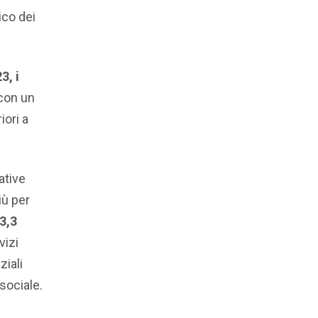
ico dei
3, i
 con un
iori a
ative
iù per
3,3
vizi
ziali
sociale.