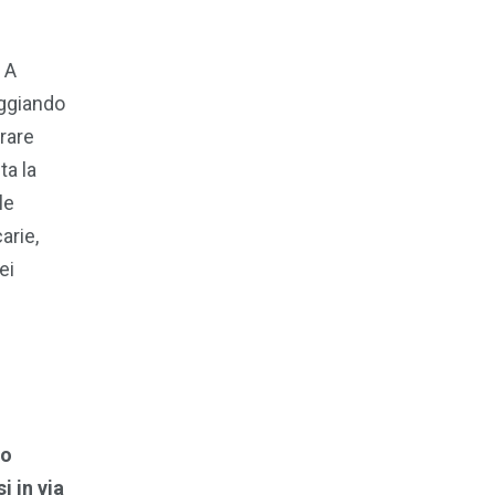
 A
eggiando
rare
ta la
le
arie,
ei
co
i in via