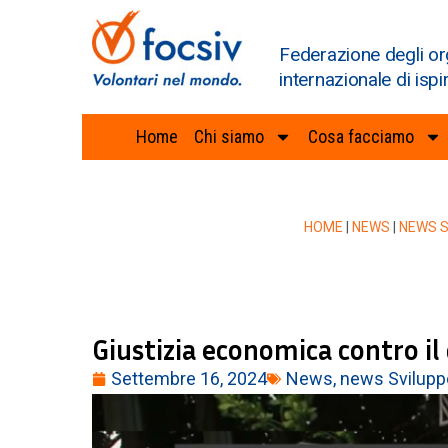
Federazione degli or
internazionale di ispi
Home
Chi siamo
Cosa facciamo
HOME
|
NEWS
|
NEWS S
Giustizia economica contro il 
Settembre 16, 2024
News
,
news Svilupp