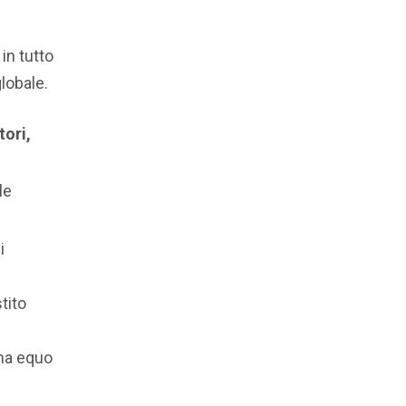
in tutto
lobale.
tori,
le
i
tito
ema equo