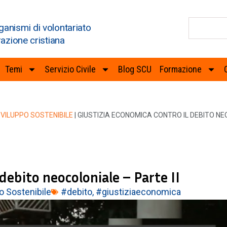
ganismi di volontariato
razione cristiana
Temi
Servizio Civile
Blog SCU
Formazione
VILUPPO SOSTENIBILE
|
GIUSTIZIA ECONOMICA CONTRO IL DEBITO NEO
debito neocoloniale – Parte II
o Sostenibile
#debito
,
#giustiziaeconomica