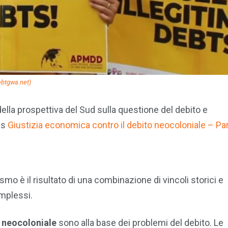
ebtgwa.net)
della prospettiva del Sud sulla questione del debito e
ews
Giustizia economica contro il debito neocoloniale – Par
vismo è il risultato di una combinazione di vincoli storici e
mplessi.
ne neocoloniale
sono alla base dei problemi del debito. Le