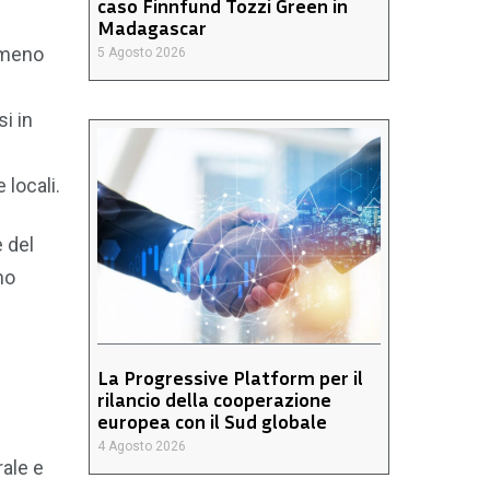
caso Finnfund Tozzi Green in
Madagascar
 meno
5 Agosto 2026
i in
 locali.
e del
no
La Progressive Platform per il
rilancio della cooperazione
europea con il Sud globale
4 Agosto 2026
rale e