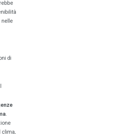
vrebbe
nibilità
 nelle
ni di
l
genze
ima
.
zione
 clima,