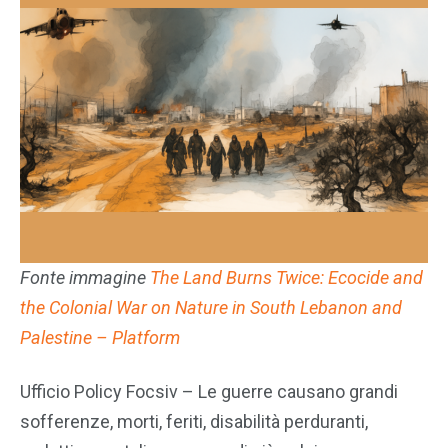
Fonte immagine
The Land Burns Twice: Ecocide and
the Colonial War on Nature in South Lebanon and
Palestine – Platform
Ufficio Policy Focsiv – Le guerre causano grandi
sofferenze, morti, feriti, disabilità perduranti,