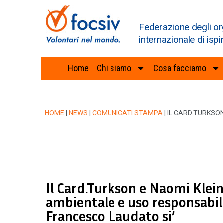
Federazione degli or
internazionale di ispi
Home
Chi siamo
Cosa facciamo
HOME
|
NEWS
|
COMUNICATI STAMPA
|
IL CARD.TURKSO
Il Card.Turkson e Naomi Klein
ambientale e uso responsabile 
Francesco Laudato si’