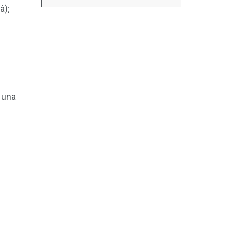
à);
o una