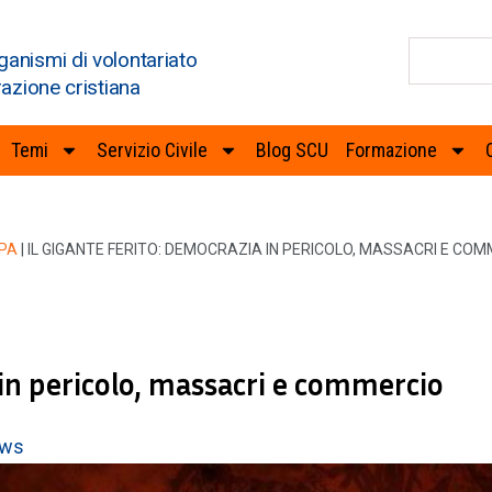
ganismi di volontariato
razione cristiana
Temi
Servizio Civile
Blog SCU
Formazione
PA
|
IL GIGANTE FERITO: DEMOCRAZIA IN PERICOLO, MASSACRI E CO
 in pericolo, massacri e commercio
ws