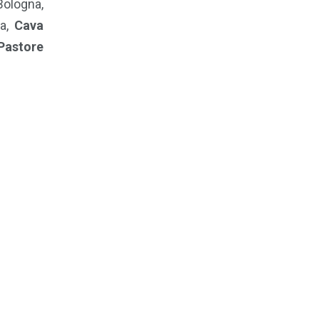
Bologna,
ma,
Cava
Pastore