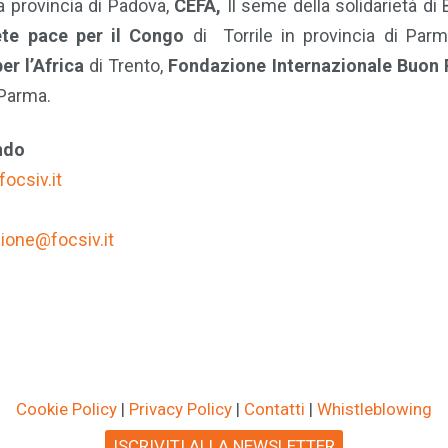
a provincia di Padova,
CEFA,
Il seme della solidarietà di 
ete pace per il Congo
di Torrile in provincia di Par
r l’Africa
di Trento,
Fondazione Internazionale Buon 
Parma.
ndo
ocsiv.it
one@focsiv.it
Cookie Policy
|
Privacy Policy
|
Contatti
|
Whistleblowing
ISCRIVITI ALLA NEWSLETTER