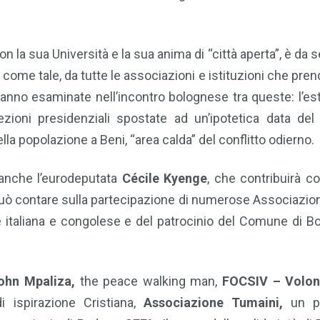
on la sua Università e la sua anima di “città aperta”, è da 
 come tale, da tutte le associazioni e istituzioni che pre
saranno esaminate nell’incontro bolognese tra queste: l’es
ezioni presidenziali spostate ad un’ipotetica data de
lla popolazione a Beni, “area calda” del conflitto odierno.
, anche l’eurodeputata
Cécile Kyenge
, che contribuirà co
può contare sulla partecipazione di numerose Associazioni
ile italiana e congolese e del patrocinio del Comune di B
hn Mpaliza,
the peace walking man,
FOCSIV – Volont
 ispirazione Cristiana,
Associazione Tumaini,
un p