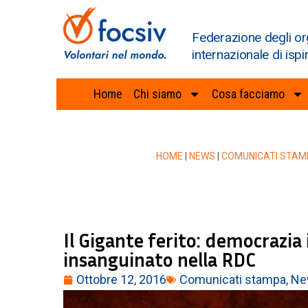
Federazione degli or
internazionale di ispi
Home
Chi siamo
Cosa facciamo
HOME
|
NEWS
|
COMUNICATI STAM
Il Gigante ferito: democrazia
insanguinato nella RDC
Ottobre 12, 2016
Comunicati stampa
,
Ne