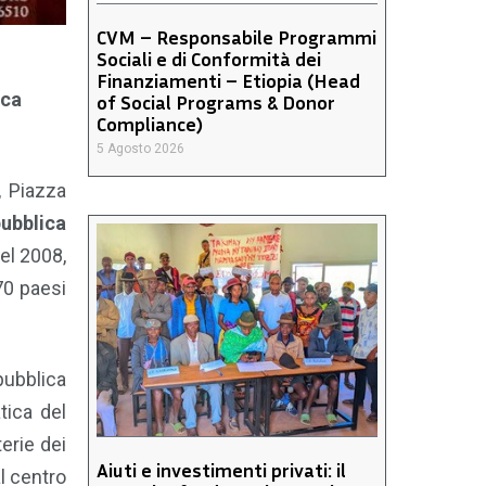
CVM – Responsabile Programmi
Sociali e di Conformità dei
Finanziamenti – Etiopia (Head
ica
of Social Programs & Donor
Compliance)
5 Agosto 2026
, Piazza
ubblica
el 2008,
70 paesi
 pubblica
tica del
terie dei
Aiuti e investimenti privati: il
l centro