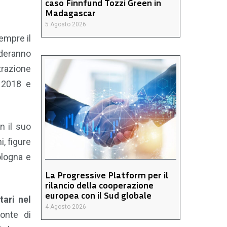
caso Finnfund Tozzi Green in
Madagascar
5 Agosto 2026
sempre il
nderanno
trazione
l 2018 e
n il suo
, figure
ologna e
La Progressive Platform per il
rilancio della cooperazione
europea con il Sud globale
ari nel
4 Agosto 2026
onte di