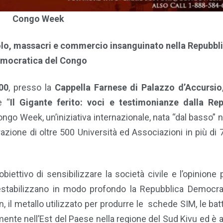
Congo Week
icolo, massacri e commercio insanguinato
nella Repubbl
mocratica del Congo
00
, presso la
Cappella Farnese di Palazzo d’Accursio
e “
Il Gigante ferito: voci e testimonianze dalla Rep
ongo Week, un’iniziativa internazionale, nata “dal basso” n
azione di oltre 500 Università ed Associazioni in più di 
’obiettivo di sensibilizzare la società civile e l’opinione
 destabilizzano in modo profondo la Repubblica Democra
n, il metallo utilizzato per produrre le schede SIM, le bat
amente nell’Est del Paese nella regione del Sud Kivu ed è a