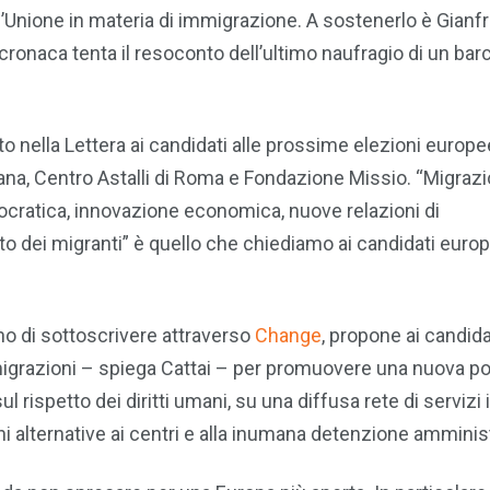
ll’Unione in materia di immigrazione. A sostenerlo è Gianf
a cronaca tenta il resoconto dell’ultimo naufragio di un ba
tto nella Lettera ai candidati alle prossime elezioni europe
ana, Centro Astalli di Roma e Fondazione Missio. “Migrazi
ratica, innovazione economica, nuove relazioni di
ito dei migranti” è quello che chiediamo ai candidati europ
no di sottoscrivere attraverso
Change
, propone ai candidat
migrazioni – spiega Cattai – per promuovere una nuova pol
 rispetto dei diritti umani, su una diffusa rete di servizi 
ni alternative ai centri e alla inumana detenzione amminist