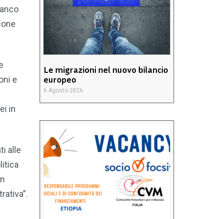
ranco
rcone
e
Le migrazioni nel nuovo bilancio
europeo
oni e
6 Agosto 2026
ei in
i alle
itica
in
rativa”.