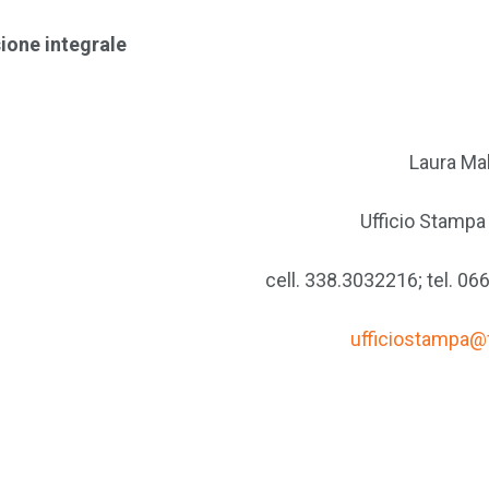
sione integrale
Laura Ma
Ufficio Stamp
cell. 338.3032216; tel. 0
ufficiostampa@f