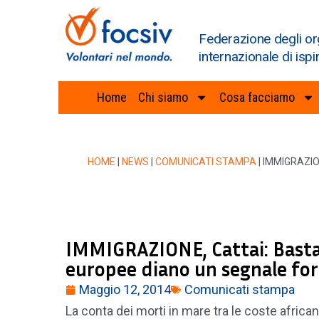
Federazione degli or
internazionale di ispi
Home
Chi siamo
Cosa facciamo
HOME
|
NEWS
|
COMUNICATI STAMPA
|
IMMIGRAZIO
IMMIGRAZIONE, Cattai: Basta m
europee diano un segnale fo
Maggio 12, 2014
Comunicati stampa
La conta dei morti in mare tra le coste african