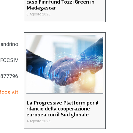
caso Finnfund Tozzi Green in
Madagascar
5 Agosto 2026
landrino
a FOCSIV
66877796
ocsiv.it
La Progressive Platform per il
rilancio della cooperazione
europea con il Sud globale
4 Agosto 2026