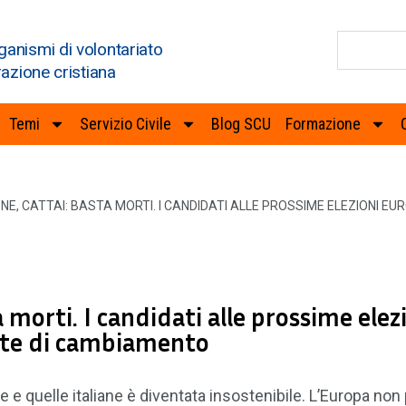
ganismi di volontariato
razione cristiana
Temi
Servizio Civile
Blog SCU
Formazione
NE, CATTAI: BASTA MORTI. I CANDIDATI ALLE PROSSIME ELEZIONI E
orti. I candidati alle prossime elez
rte di cambiamento
e e quelle italiane è diventata insostenibile. L’Europa non