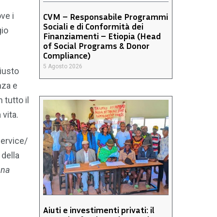
ve i
CVM – Responsabile Programmi
Sociali e di Conformità dei
gio
Finanziamenti – Etiopia (Head
of Social Programs & Donor
Compliance)
5 Agosto 2026
iusto
nza e
tutto il
vita.
Service/
 della
una
Aiuti e investimenti privati: il