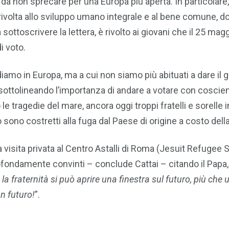
a non sprecare per una Europa più aperta. In particolare,
rivolta allo sviluppo umano integrale e al bene comune, do
sottoscrivere la lettera, è rivolto ai giovani che il 25 mag
di voto.
amo in Europa, ma a cui non siamo più abituati a dare il g
 sottolineando l’importanza di andare a votare con coscie
ragedie del mare, ancora oggi troppi fratelli e sorelle in 
ono costretti alla fuga dal Paese di origine a costo della 
isita privata al Centro Astalli di Roma (Jesuit Refugee 
profondamente convinti – conclude Cattai – citando il Papa,
a fraternità si può aprire una finestra sul futuro, più che 
un futuro!
”.