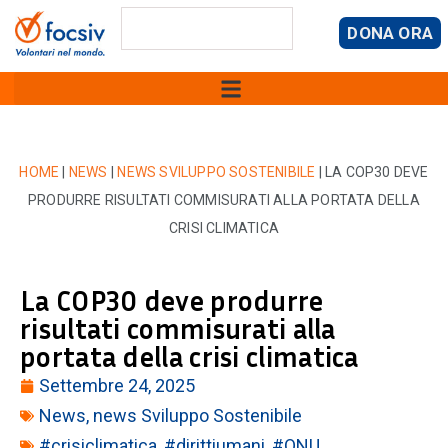
DONA ORA
HOME
|
NEWS
|
NEWS SVILUPPO SOSTENIBILE
|
LA COP30 DEVE
PRODURRE RISULTATI COMMISURATI ALLA PORTATA DELLA
CRISI CLIMATICA
La COP30 deve produrre
risultati commisurati alla
portata della crisi climatica
Settembre 24, 2025
News
,
news Sviluppo Sostenibile
#crisiclimatica
,
#dirittiumani
,
#ONU