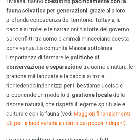
I Maasai hanno
coesistito pacificamente con la
fauna selvatica per generazioni
, grazie alla loro
profonda conoscenza del territorio. Tuttavia, la
caccia ai trofei e le narrazioni distorte del governo
sui conflitti tra uomo e animali minacciano questa
convivenza. La comunità Maasai sottolinea
l’importanza di fermare le
politiche di
conservazione e separazione
tra uomo e natura, le
pratiche militarizzate e la caccia ai trofei,
richiedendo indennizzi per il bestiame ucciso e
proponendo un modello di
gestione locale
delle
risorse naturali, che rispetti il legame spirituale e
culturale con la fauna (vedi
Maggiori finanziamenti
UE per la biodiversità e i diritti dei popoli indigeni)
.
La stessa
cultura
di questi popoli è, infatti,