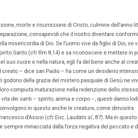
ione, morte e risurrezione di Cristo, culmine dell’anno lit
 preparazione, consapevoli che il nostro diventare conformi
la misericordia di Dio. Se l’uomo vive da figlio di Dio, se 
pirito Santo (cfr Rm 8,14) e sa riconoscere e mettere in pr
el suo cuore e nella natura, egli fa del bene anche al crea
l creato – dice san Paolo – ha come un desiderio intens
anti godono della grazia del mistero pasquale di Gesù ne vi
la loro compiuta maturazione nella redenzione dello stess
 vita dei santi – spirito, anima e corpo –, questi danno lod
e coinvolgono in questo anche le creature, come dimostra
 Francesco d’Assisi (cfr Enc. Laudato si’, 87). Ma in ques
 e sempre minacciata dalla forza negativa del peccato e d