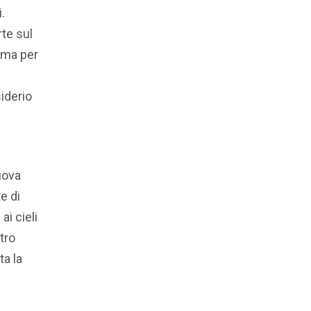
.
rte sul
rama per
iderio
nuova
e di
ai cieli
tro
ta la