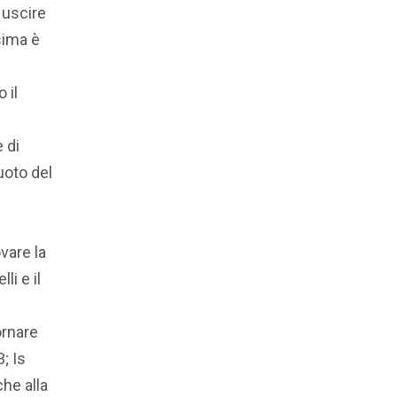
 uscire
esima è
 il
 di
uoto del
vare la
li e il
ornare
; Is
he alla