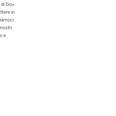
 di Dio»
ttere in
giamoci
 nostri
to e