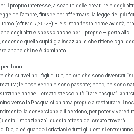
r il proprio interesse, a scapito delle creature e degli altri
egge dell’amore, finisce per affermarsi la legge del più fo
ll’uomo (cfr Mc 7,20-23) – e si manifesta come avidità, b
e degli altri e spesso anche per il proprio – porta allo
secondo quella cupidigia insaziabile che ritiene ogni des
ggere anche chi ne è dominato.
l perdono
 che si rivelino i figli di Dio, coloro che sono diventati “
creatura; le cose vecchie sono passate; ecco, ne sono nat
estazione anche il creato stesso può “fare pasqua”: aprirsi 
ammino verso la Pasqua ci chiama proprio a restaurare il nos
 pentimento, la conversione e il perdono, per poter vivere tut
Questa “impazienza”, questa attesa del creato troverà
 Dio, cioè quando i cristiani e tutti gli uomini entreranno