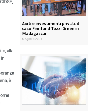
 CIDSE,
Aiuti e investimenti privati: il
caso Finnfund Tozzi Green in
Madagascar
5 Agosto 2026
to, alla
 in
speranza
rena, è
vorrei
a