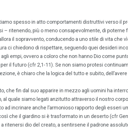
ettiamo spesso in atto comportamenti distruttivi verso il 
ssi – ritenendo, più o meno consapevolmente, di poterne 
ora il sopravvento, conducendo a uno stile di vita che vìo
ura ci chiedono di rispettare, seguendo quei desideri incon
ti agli empi, ovvero a coloro che non hanno Dio come punto
 per il futuro (cfr 2,1-11). Se non siamo protesi continua
zione, è chiaro che la logica del tutto e subito, dell’avere
o, che fin dal suo apparire in mezzo agli uomini ha interro
o, al quale siamo legati anzitutto attraverso il nostro corpo
o ad incrinare anche l’armonioso rapporto degli esseri u
osì che il giardino si è trasformato in un deserto (cfr Gen
 a ritenersi dio del creato, a sentirsene il padrone assolut