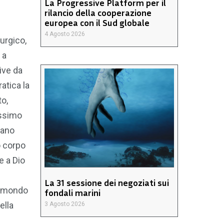
La Progressive Platform per il
rilancio della cooperazione
europea con il Sud globale
4 Agosto 2026
urgico,
 a
vive da
atica la
to,
issimo
vano
o corpo
e a Dio
La 31 sessione dei negoziati sui
to mondo
fondali marini
ella
3 Agosto 2026