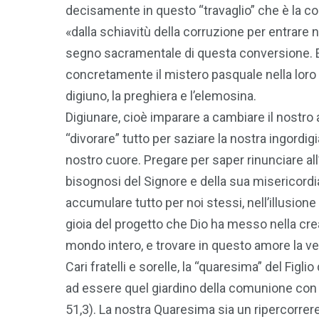
decisamente in questo “travaglio” che è la co
«dalla schiavitù della corruzione per entrare ne
segno sacramentale di questa conversione. Es
concretamente il mistero pasquale nella loro vi
digiuno, la preghiera e l’elemosina.
Digiunare, cioè imparare a cambiare il nostro a
“divorare” tutto per saziare la nostra ingordig
nostro cuore. Pregare per saper rinunciare all’i
bisognosi del Signore e della sua misericordia
accumulare tutto per noi stessi, nell’illusione
gioia del progetto che Dio ha messo nella creazi
mondo intero, e trovare in questo amore la ver
Cari fratelli e sorelle, la “quaresima” del Figli
ad essere quel giardino della comunione con D
51,3). La nostra Quaresima sia un ripercorrer