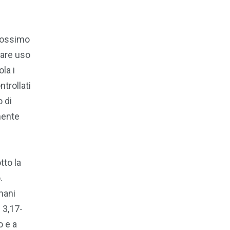
prossimo
fare uso
la i
trollati
 di
mente
tto la
.
mani
 3,17-
o e a