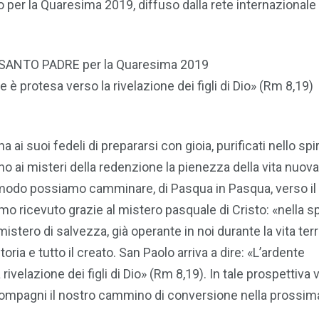
per la Quaresima 2019, diffuso dalla rete internazionale
ANTO PADRE per la Quaresima 2019
 è protesa verso la rivelazione dei figli di Dio» (Rm 8,19)
i suoi fedeli di prepararsi con gioia, purificati nello spiri
o ai misteri della redenzione la pienezza della vita nuova
 modo possiamo camminare, di Pasqua in Pasqua, verso il
o ricevuto grazie al mistero pasquale di Cristo: «nella 
mistero di salvezza, già operante in noi durante la vita ter
ia e tutto il creato. San Paolo arriva a dire: «L’ardente
ivelazione dei figli di Dio» (Rm 8,19). In tale prospettiva 
ccompagni il nostro cammino di conversione nella prossim