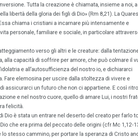
nversione. Tutta la creazione è chiamata, insieme a noi, a
lla libertà della gloria dei figli di Dio» (Rm 8,21). La Quar
sa chiama i cristiani a incarnare più intensamente e
ta personale, familiare e sociale, in particolare attraverso
tteggiamento verso gli altri e le creature: dalla tentazione
ia, alla capacità di soffrire per amore, che può colmare il v
dolatria e all’autosufficienza del nostro io, e dichiararci
. Fare elemosina per uscire dalla stoltezza di vivere e
 di assicurarci un futuro che non ci appartiene. E così ritro
one e nel nostro cuore, quello di amare Lui, i nostri fratel
a felicità.
o di Dio è stata un entrare nel deserto del creato per farlo t
io che era prima del peccato delle origini (cfr Mc 1,12-13
e lo stesso cammino, per portare la speranza di Cristo anc