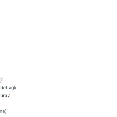
)”
dettagli
tura a
ime)