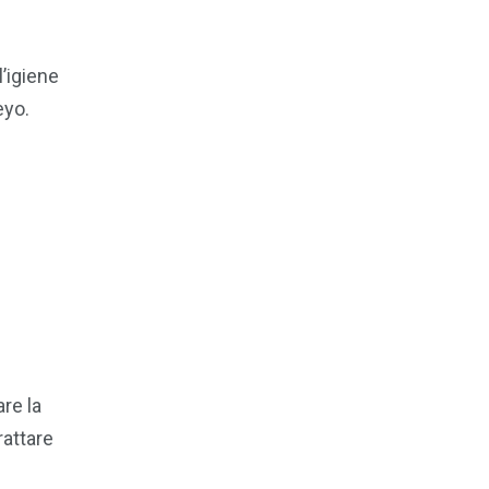
l’igiene
eyo.
re la
rattare