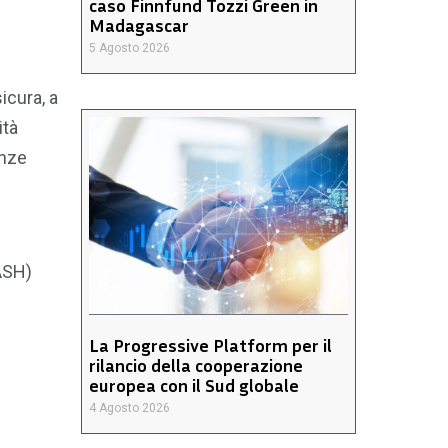
caso Finnfund Tozzi Green in
Madagascar
5 Agosto 2026
icura, a
ità
enze
WASH)
La Progressive Platform per il
rilancio della cooperazione
europea con il Sud globale
4 Agosto 2026