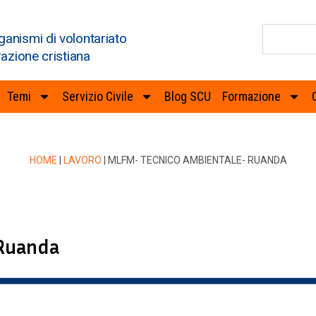
ganismi di volontariato
razione cristiana
Temi
Servizio Civile
Blog SCU
Formazione
HOME
|
LAVORO
|
MLFM- TECNICO AMBIENTALE- RUANDA
 Ruanda