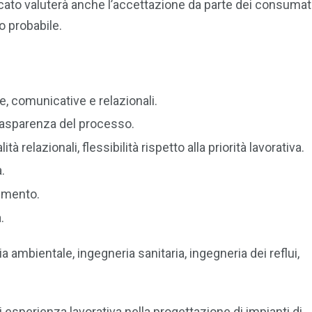
ato valuterà anche l’accettazione da parte dei consumato
o probabile.
e, comunicative e relazionali.
 trasparenza del processo.
à relazionali, flessibilità rispetto alla priorità lavorativa.
.
dimento.
.
a ambientale, ingegneria sanitaria, ingegneria dei reflui,
 esperienza lavorativa nella progettazione di impianti di