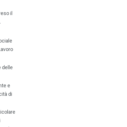
eso il
.
ociale
Lavoro
e delle
nte e
ità di
ticolare
i