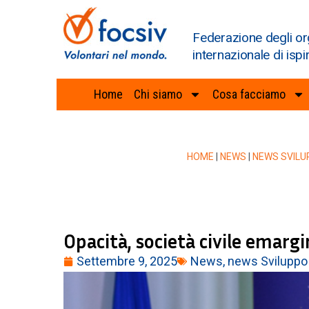
Federazione degli or
internazionale di ispi
Home
Chi siamo
Cosa facciamo
HOME
|
NEWS
|
NEWS SVILU
Opacità, società civile emarg
Settembre 9, 2025
News
,
news Sviluppo 