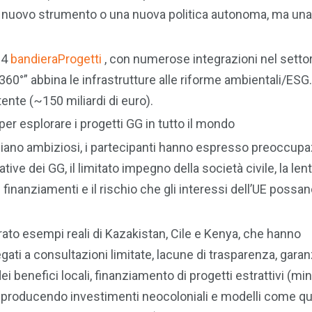
è un nuovo strumento o una nuova politica autonoma, ma una
264
bandiera
Progetti
, con numerose integrazioni nel setto
360°” abbina le infrastrutture alle riforme ambientali/ESG.
tente (~150 miliardi di euro).
per esplorare i progetti GG in tutto il mondo
iano ambiziosi, i partecipanti hanno espresso preoccup
iative dei GG, il limitato impegno della società civile, la le
finanziamenti e il rischio che gli interessi dell’UE possa
ato esempi reali di Kazakistan, Cile e Kenya, che hanno
gati a consultazioni limitate, lacune di trasparenza, garan
i benefici locali, finanziamento di progetti estrattivi (min
 riproducendo investimenti neocoloniali e modelli come qu