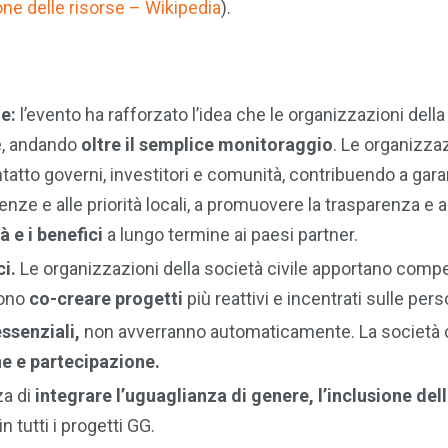
ne delle risorse – Wikipedia
).
le:
l’evento ha rafforzato l’idea che le organizzazioni della
re, andando
oltre il semplice monitoraggio
. Le organizza
tatto governi, investitori e comunità, contribuendo a gara
genze e alle priorità locali, a promuovere la trasparenza e a
à e i benefici
a lungo termine ai paesi partner.
ci.
Le organizzazioni della società civile apportano com
sono
co-creare progetti
più reattivi e incentrati sulle per
ssenziali,
non avverranno automaticamente. La società c
e e partecipazione.
za di
integrare l’uguaglianza di genere, l’inclusione del
in tutti i progetti GG.