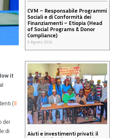
CVM – Responsabile Programmi
Sociali e di Conformità dei
Finanziamenti – Etiopia (Head
of Social Programs & Donor
Compliance)
5 Agosto 2026
How it
al
e
enti (
Il
o dei
le di
Aiuti e investimenti privati: il