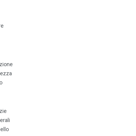
re
azione
ntezza
no
zie
erali
ello