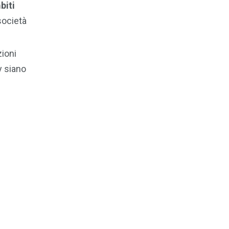
biti
società
zioni
y siano