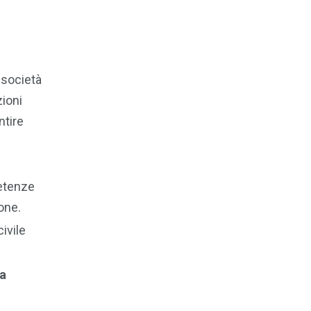
 società
zioni
ntire
petenze
sone.
ivile
la