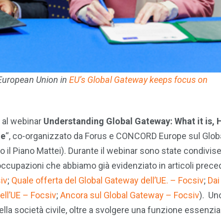
European Union in
EU’s Global Gateway keeps focus on
 al webinar
Understanding Global Gateway: What it is, 
ge
“, co-organizzato da Forus e CONCORD Europe sul Glob
o il Piano Mattei). Durante il webinar sono state condivis
occupazioni che abbiamo già evidenziato in articoli preced
iv
;
Quale offerta del Global Gateway dell’UE. – Focsiv
;
Dai
dell’UE – Focsiv
;
Ancora sul Global Gateway – Focsiv
). Un
lla società civile, oltre a svolgere una funzione essenzia