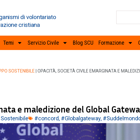
ganismi di volontariato
razione cristiana
Temi
Servizio Civile
Blog SCU
Formazione
PPO SOSTENIBILE
|
OPACITÀ, SOCIETÀ CIVILE EMARGINATA E MALEDI
inata e maledizione del Global Gatew
Sostenibile
#concord
,
#Globalgateway
,
#Suddelmond