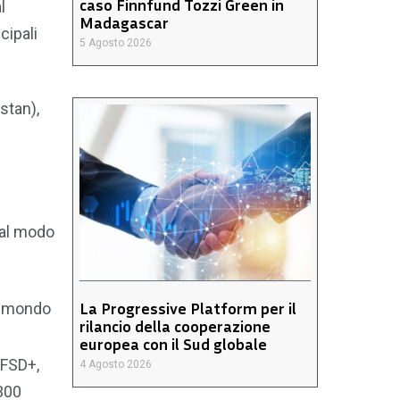
caso Finnfund Tozzi Green in
l
Madagascar
cipali
5 Agosto 2026
stan),
 al modo
La Progressive Platform per il
el mondo
rilancio della cooperazione
europea con il Sud globale
EFSD+,
4 Agosto 2026
 300