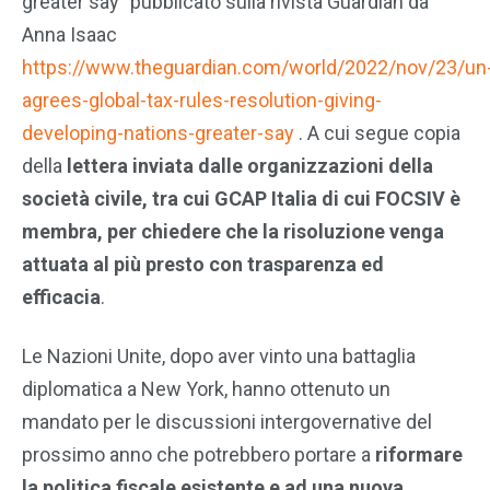
greater say” pubblicato sulla rivista Guardian da
Anna Isaac
https://www.theguardian.com/world/2022/nov/23/un
agrees-global-tax-rules-resolution-giving-
developing-nations-greater-say
. A cui segue copia
della
lettera inviata dalle organizzazioni della
società civile, tra cui GCAP Italia di cui FOCSIV è
membra, per chiedere che la risoluzione venga
attuata al più presto con trasparenza ed
efficacia
.
Le Nazioni Unite, dopo aver vinto una battaglia
diplomatica a New York, hanno ottenuto un
mandato per le discussioni intergovernative del
prossimo anno che potrebbero portare a
riformare
la politica fiscale esistente e ad una nuova