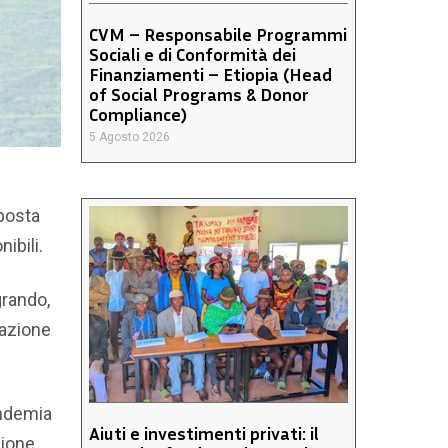
CVM – Responsabile Programmi
Sociali e di Conformità dei
Finanziamenti – Etiopia (Head
of Social Programs & Donor
Compliance)
5 Agosto 2026
sposta
ibili.
grando,
zazione
andemia
Aiuti e investimenti privati: il
zione.