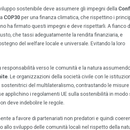
 sviluppo sostenibile deve assumere gli impegni della
Conf
la
COP30
per una finanza climatica, che rispettino i princip
ano ha firmato questi impegni e deve rispettarli. A fianco d
iusto, che tassi adeguatamente la rendita finanziaria, e
stegno del welfare locale e universale. Evitando la loro
responsabilità verso le comunità e la natura assumendo
nite
. Le organizzazioni della società civile con le istituzioni
sostenitrici del multilateralismo, contrastando le misure
ese applichino i regolamenti UE sulla sostenibilità in mod
on deve indebolire le regole.
ente a favore di partenariati non predatori e quindi coere
to allo sviluppo delle comunità locali nel rispetto della nat