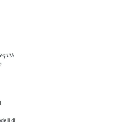
 equità
n
l
.
elli di