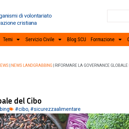
ganismi di volontariato
razione cristiana
Temi
Servizio Civile
Blog SCU
Formazione
NEWS
|
NEWS LANDGRABBING
|
RIFORMARE LA GOVERNANCE GLOBALE 
ale del Cibo
bing
#cibo
,
#sicurezzaalimentare