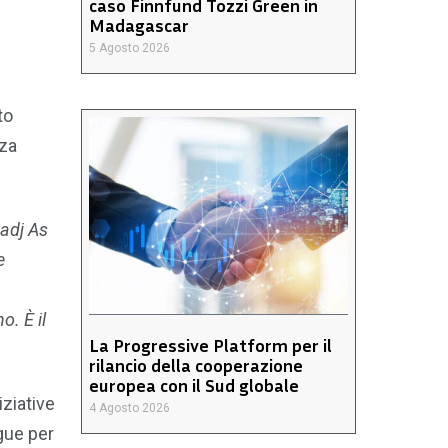
caso Finnfund Tozzi Green in
Madagascar
5 Agosto 2026
to
zza
hadj As
e
. È il
La Progressive Platform per il
rilancio della cooperazione
europea con il Sud globale
iziative
4 Agosto 2026
ngue per