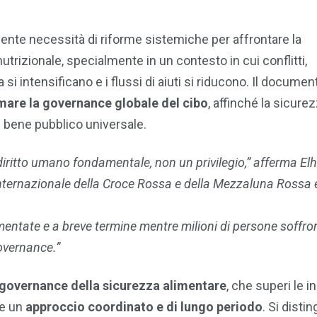
gente necessità di riforme sistemiche per affrontare la
utrizionale, specialmente in un contesto in cui conflitti,
i intensificano e i flussi di aiuti si riducono. Il documen
are la governance globale del cibo
, affinché la sicure
n bene pubblico universale.
iritto umano fondamentale, non un privilegio,” afferma El
Internazionale della Croce Rossa e della Mezzaluna Rossa 
tate e a breve termine mentre milioni di persone soffrono
overnance.”
 governance della sicurezza alimentare
, che superi le in
re un
approccio coordinato e di lungo periodo
. Si disti