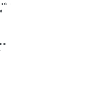
ta dalla
tà
rme
e