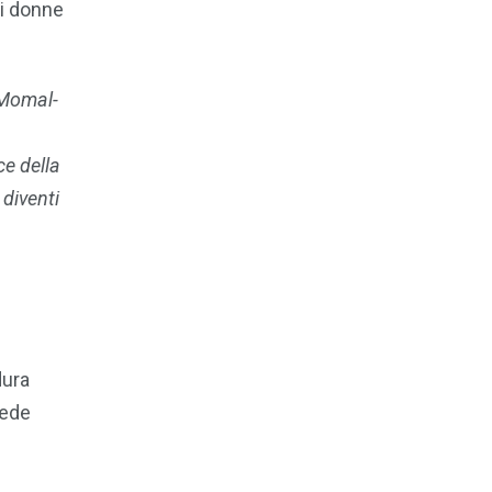
di donne
 Momal-
e della
diventi
dura
iede