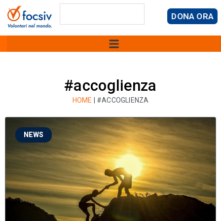
DONA ORA
#accoglienza
HOME
|
#ACCOGLIENZA
NEWS