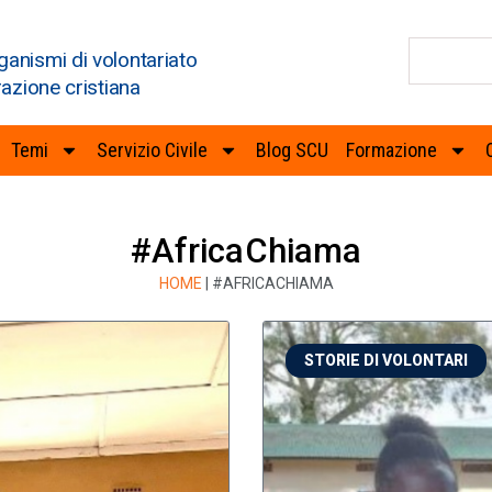
ganismi di volontariato
razione cristiana
Temi
Servizio Civile
Blog SCU
Formazione
#AfricaChiama
HOME
|
#AFRICACHIAMA
STORIE DI VOLONTARI