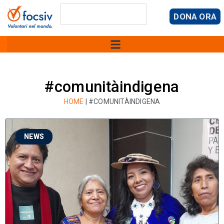
DONA ORA
#comunitàindigena
HOME
|
#COMUNITÀINDIGENA
NEWS