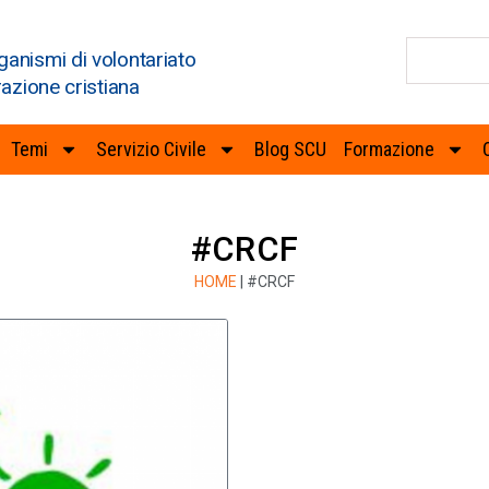
ganismi di volontariato
razione cristiana
Temi
Servizio Civile
Blog SCU
Formazione
#CRCF
HOME
|
#CRCF