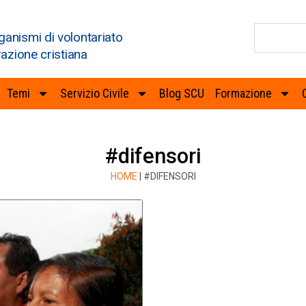
ganismi di volontariato
razione cristiana
Temi
Servizio Civile
Blog SCU
Formazione
#difensori
HOME
|
#DIFENSORI