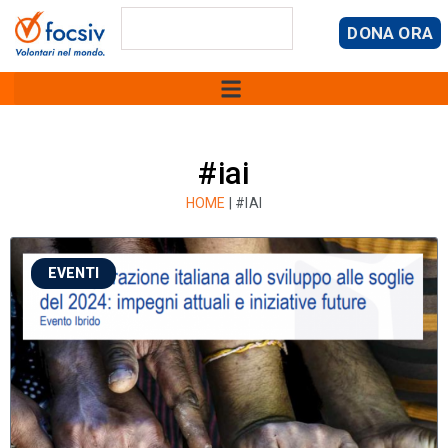
DONA ORA
#iai
HOME
|
#IAI
EVENTI