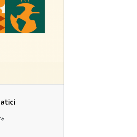
atici
cy