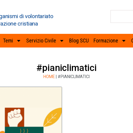
ganismi di volontariato
razione cristiana
Temi
Servizio Civile
Blog SCU
Formazione
#pianiclimatici
HOME
|
#PIANICLIMATICI