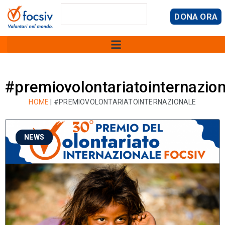
DONA ORA
#premiovolontariatointernazio
HOME
|
#PREMIOVOLONTARIATOINTERNAZIONALE
NEWS