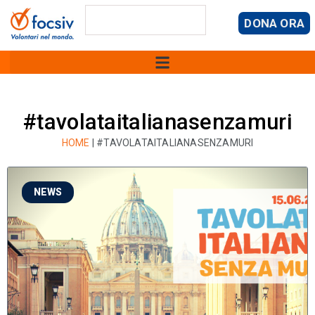
DONA ORA
#tavolataitalianasenzamuri
HOME
|
#TAVOLATAITALIANASENZAMURI
NEWS