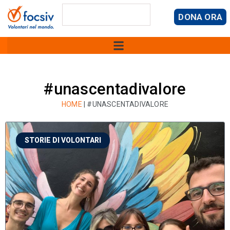
DONA ORA
#unascentadivalore
HOME
|
#UNASCENTADIVALORE
STORIE DI VOLONTARI