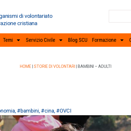
ganismi di volontariato
razione cristiana
Temi
Servizio Civile
Blog SCU
Formazione
HOME
|
STORIE DI VOLONTARI
|
BAMBINI – ADULTI
onomia
,
#bambini
,
#cina
,
#OVCI