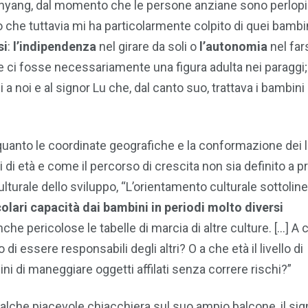
anyang, dal momento che le persone anziane sono perlop
ò che tuttavia mi ha particolarmente colpito di quei bambi
si
:
l’indipendenza
nel girare da soli o
l’autonomia
nel far
e ci fosse necessariamente una figura adulta nei paraggi;
 a noi e al signor Lu che, dal canto suo, trattava i bambini 
 quanto le coordinate geografiche e la conformazione dei 
i di età e come il percorso di crescita non sia definito a pri
turale dello sviluppo, “L’orientamento culturale sottolin
olari capacità dai bambini in periodi molto diversi
che pericolose le tabelle di marcia di altre culture. […] A 
i essere responsabili degli altri? O a che età il livello di
i di maneggiare oggetti affilati senza correre rischi?”
ualche piacevole chiacchiera sul suo ampio balcone, il sig