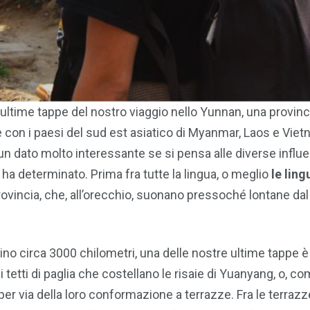
ultime tappe del nostro viaggio nello Yunnan, una provinc
 e con i paesi del sud est asiatico di Myanmar, Laos e Viet
un dato molto interessante se si pensa alle diverse influ
 ha determinato. Prima fra tutte la lingua, o meglio
le ling
provincia, che, all’orecchio, suonano pressoché lontane da
no circa 3000 chilometri, una delle nostre ultime tappe è
i tetti di paglia che costellano le risaie di Yuanyang, o, co
 per via della loro conformazione a terrazze. Fra le terrazze