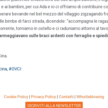
e ai bambini, per cui Ada e io ci offriamo di contribuire c
erare bevande nel bel mezzo del villaggio zigzagando fr
elle bimbe di farci strada, dicendole: “accompagna le raga
corrente, torniamo in ostello e ci raduniamo attorno al tavo
armeggiavano sulle braci ardenti con ferraglie e spiedi
ina.
cina
,
#OVCI
Cookie Policy
|
Privacy Policy
|
Contatti
|
Whistleblowing
ISCRIVITI ALLA NEWSLETTER