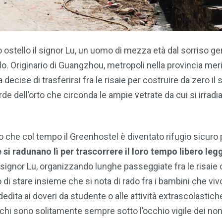
 ostello il signor Lu, un uomo di mezza età dal sorriso gen
o. Originario di Guangzhou, metropoli nella provincia mer
decise di trasferirsi fra le risaie per costruire da zero il 
de dell’orto che circonda le ampie vetrate da cui si irradi
 che col tempo il Greenhostel è diventato rifugio sicuro 
 si radunano lì per trascorrere il loro tempo libero le
signor Lu, organizzando lunghe passeggiate fra le risaie 
i stare insieme che si nota di rado fra i bambini che viv
edita ai doveri da studente o alle attività extrascolastich
parchi sono solitamente sempre sotto l’occhio vigile dei non