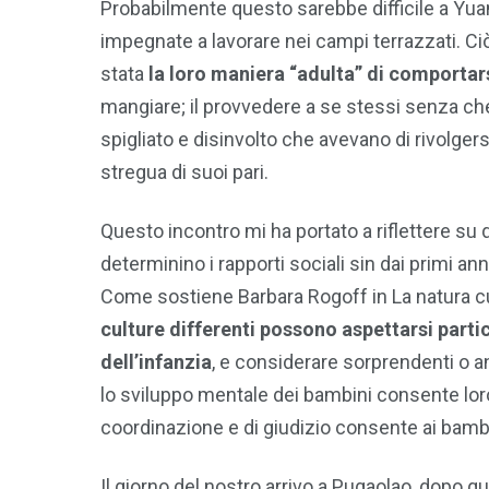
Probabilmente questo sarebbe difficile a Yu
impegnate a lavorare nei campi terrazzati. Ci
stata
la loro maniera “adulta” di comportar
mangiare; il provvedere a se stessi senza ch
spigliato e disinvolto che avevano di rivolgersi
stregua di suoi pari.
Questo incontro mi ha portato a riflettere su
determinino i rapporti sociali sin dai primi ann
Come sostiene Barbara Rogoff in La natura cul
culture differenti possono aspettarsi partic
dell’infanzia
, e considerare sorprendenti o an
lo sviluppo mentale dei bambini consente loro d
coordinazione e di giudizio consente ai bambin
Il giorno del nostro arrivo a Pugaolao, dopo q