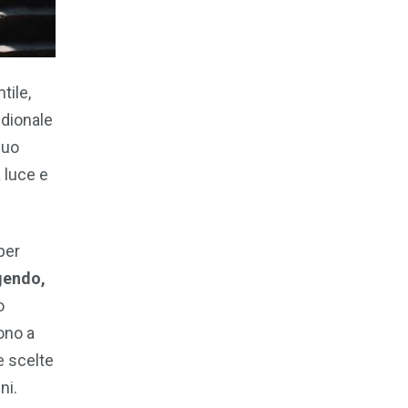
tile,
idionale
suo
a luce e
per
ggendo,
o
ono a
e scelte
ni.