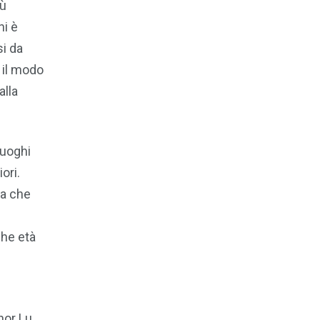
iù
ni è
si da
 il modo
alla
luoghi
ori.
ea che
che età
nor Lu