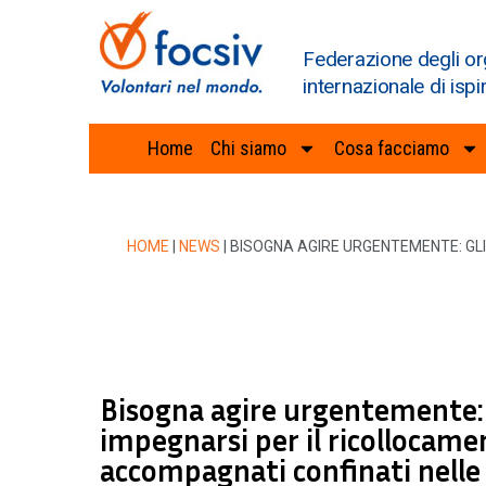
Federazione degli or
internazionale di ispi
Home
Chi siamo
Cosa facciamo
HOME
|
NEWS
|
BISOGNA AGIRE URGENTEMENTE: GL
Bisogna agire urgentemente: 
impegnarsi per il ricollocam
accompagnati confinati nelle 