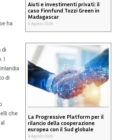
Aiuti e investimenti privati: il
caso Finnfund Tozzi Green in
Madagascar
ese ha
5 Agosto 2026
 di
. I
Finlandia
o di
o
elli che
La Progressive Platform per il
al
rilancio della cooperazione
europea con il Sud globale
4 Agosto 2026