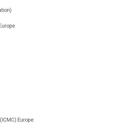
ation)
 Europe
n (ICMC) Europe