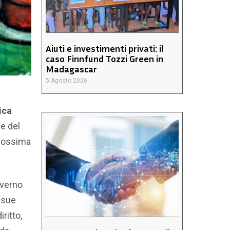
Aiuti e investimenti privati: il
caso Finnfund Tozzi Green in
Madagascar
5 Agosto 2026
ica
ne del
prossima
overno
 sue
iritto,