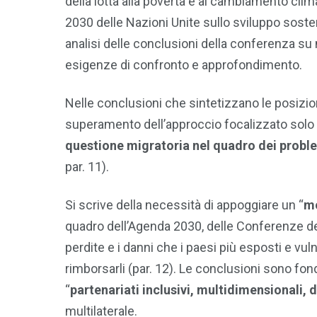
della lotta alla povertà e al cambiamento clim
2030 delle Nazioni Unite sullo sviluppo sosten
analisi delle conclusioni della conferenza su
esigenze di confronto e approfondimento.
Nelle conclusioni che sintetizzano le posizion
superamento dell’approccio focalizzato solo 
questione migratoria nel quadro dei probl
par. 11).
Si scrive della necessità di appoggiare un “
mo
quadro dell’Agenda 2030, delle Conferenze de
perdite e i danni che i paesi più esposti e vul
rimborsarli (par. 12). Le conclusioni sono fond
“
partenariati inclusivi, multidimensionali, 
multilaterale.