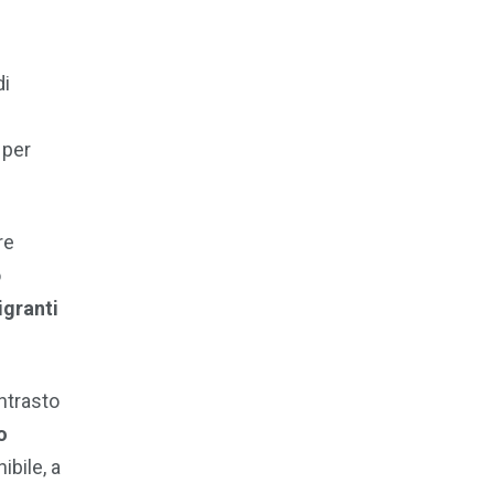
di
 per
re
o
igranti
ontrasto
o
ibile, a