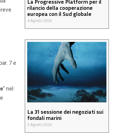
nda
La Progressive Platform per il
rilancio della cooperazione
breve
europea con il Sud globale
4 Agosto 2026
par. 7 e
le
” nel
le
La 31 sessione dei negoziati sui
fondali marini
3 Agosto 2026