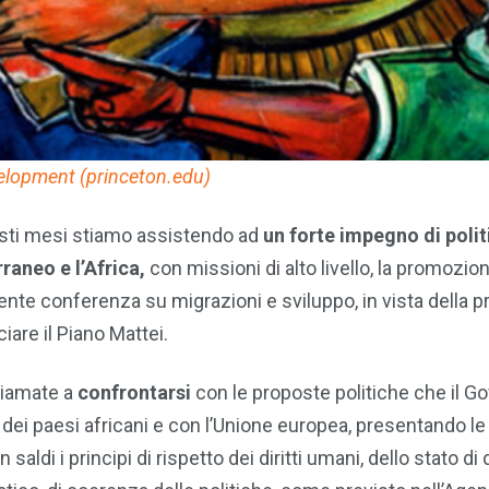
elopment (princeton.edu)
esti mesi stiamo assistendo ad
un forte impegno di polit
raneo e l’Africa,
con missioni di alto livello, la promozio
te conferenza su migrazioni e sviluppo, in vista della 
iare il Piano Mattei.
hiamate a
confrontarsi
con le proposte politiche che il G
 dei paesi africani e con l’Unione europea, presentando le
aldi i principi di rispetto dei diritti umani, dello stato di d