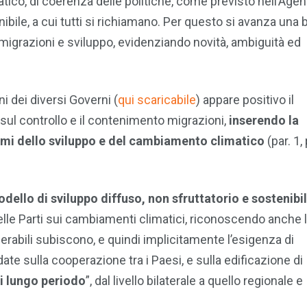
atico, di coerenza delle politiche, come previsto nell’Age
ibile, a cui tutti si richiamano. Per questo si avanza una 
 migrazioni e sviluppo, evidenziando novità, ambiguità ed
i dei diversi Governi (
qui scaricabile
) appare positivo il
sul controllo e il contenimento migrazioni,
inserendo la
emi dello sviluppo e del cambiamento climatico
(par. 1, 
dello di sviluppo diffuso, non sfruttatorio e sostenibi
lle Parti sui cambiamenti climatici, riconoscendo anche 
nerabili subiscono, e quindi implicitamente l’esigenza di
ate sulla cooperazione tra i Paesi, e sulla edificazione di
di lungo periodo
”, dal livello bilaterale a quello regionale e