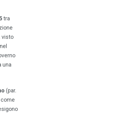
5
tra
ezione
 visto
nel
governo
a una
no
(par.
e, come
 esigono