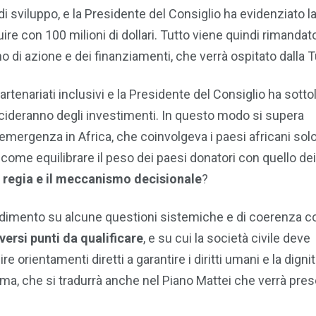
i sviluppo, e la Presidente del Consiglio ha evidenziato l
buire con 100 milioni di dollari. Tutto viene quindi rimanda
di azione e dei finanziamenti, che verrà ospitato dalla T
rtenariati inclusivi e la Presidente del Consiglio ha sotto
ecideranno degli investimenti. In questo modo si supera
l’emergenza in Africa, che coinvolgeva i paesi africani so
come equilibrare il peso dei paesi donatori con quello de
i regia e il meccanismo decisionale
?
dimento su alcune questioni sistemiche e di coerenza c
versi punti da qualificare
, e su cui la società civile deve
e orientamenti diretti a garantire i diritti umani e la digni
ma, che si tradurrà anche nel Piano Mattei che verrà pre