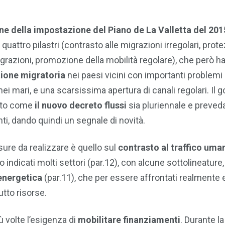
ne della impostazione del Piano de La Valletta del 201
quattro pilastri (contrasto alle migrazioni irregolari, prot
migrazioni, promozione della mobilità regolare), che però ha
tione migratoria
nei paesi vicini con importanti problemi 
e nei mari, e una scarsissima apertura di canali regolari. Il 
eato come
il nuovo decreto flussi
sia pluriennale e preved
nti, dando quindi un segnale di novità.
ure da realizzare è quello sul
contrasto al traffico uma
o indicati molti settori (par.12), con alcune sottolineatur
energetica
(par.11), che per essere affrontati realmente
utto risorse.
ù volte l’esigenza di
mobilitare finanziamenti
. Durante la