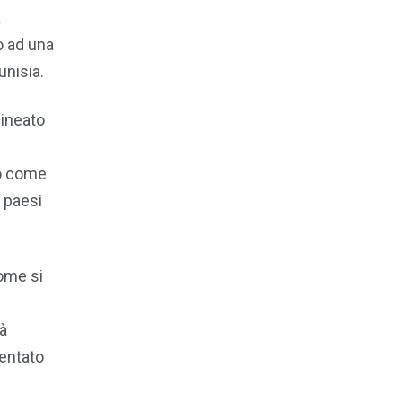
a
to ad una
unisia.
lineato
lo come
i paesi
ome si
tà
sentato