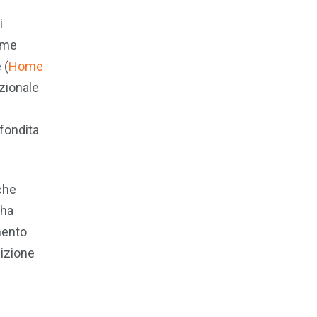
i
come
 (
Home
azionale
fondita
 che
 ha
mento
sizione