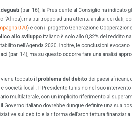
adeguati
(par. 16), la Presidente al Consiglio ha indicato gl
rso l’Africa), ma purtroppo ad una attenta analisi dei dati, 
mpagna 070
) e con il progetto Generazione Cooperazione
blico allo sviluppo
italiano è solo allo 0,32% del reddito n
 stabilito nell’Agenda 2030. Inoltre, le conclusioni evocano
ci (par. 14), ma su questo occorre fare una analisi appro
.
n viene toccato
il problema del debito
dei paesi africani,
società locali. Il Presidente tunisino nel suo intervento
ario multilaterale, con un implicito riferimento al supera
 Il Governo italiano dovrebbe dunque definire una sua po
ziative sul debito e la riforma dell’architettura finanziaria