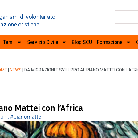
ganismi di volontariato
razione cristiana
Temi
Servizio Civile
Blog SCU
Formazione
OME
|
NEWS
|
DA MIGRAZIONI E SVILUPPO AL PIANO MATTEI CON L’AFR
ano Mattei con l’Africa
oni
,
#pianomattei