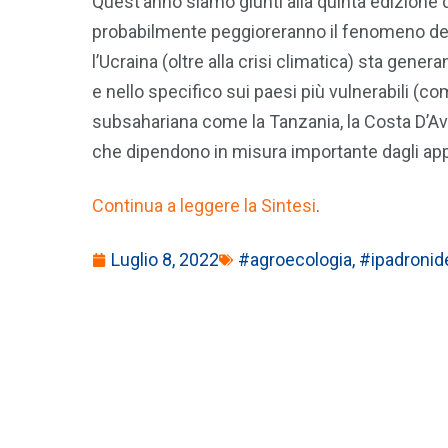
Quest’anno siamo giunti alla quinta edizione d
probabilmente peggioreranno il fenomeno dell
l’Ucraina (oltre alla crisi climatica) sta gene
e nello specifico sui paesi più vulnerabili (co
subsahariana come la Tanzania, la Costa D’Avori
che dipendono in misura importante dagli appr
Continua a leggere la Sintesi
.
Luglio 8, 2022
#agroecologia
,
#ipadronide