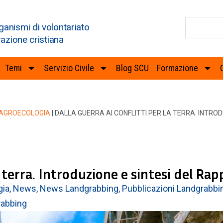
ganismi di volontariato
razione cristiana
Temi
Servizio Civile
Blog SCU
Formazione
 AGROECOLOGIA
|
DALLA GUERRA AI CONFLITTI PER LA TERRA. INTRO
la terra. Introduzione e sintesi del Ra
gia
,
News
,
News Landgrabbing
,
Pubblicazioni Landgrabbi
rabbing