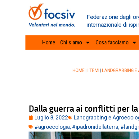
Federazione degli or
internazionale di ispi
Home
Chi siamo
Cosa facciamo
HOME
|
I TEMI
|
LANDGRABBING E
Dalla guerra ai conflitti per 
Luglio 8, 2022
Landgrabbing e Agroecolo
#agroecologia
,
#ipadronidellaterra
,
#landg