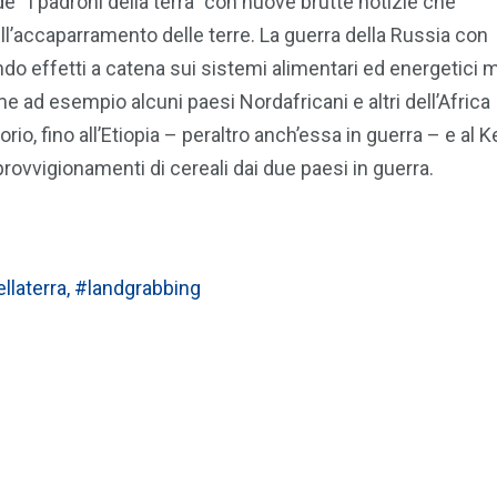
e “I padroni della terra” con nuove brutte notizie che
’accaparramento delle terre. La guerra della Russia con
rando effetti a catena sui sistemi alimentari ed energetici 
me ad esempio alcuni paesi Nordafricani e altri dell’Africa
o, fino all’Etiopia – peraltro anch’essa in guerra – e al K
ovvigionamenti di cereali dai due paesi in guerra.
llaterra
,
#landgrabbing