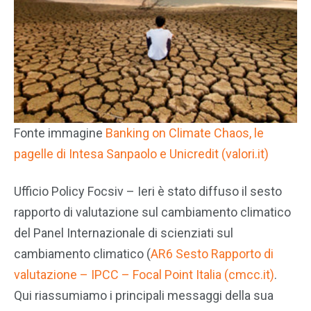
Fonte immagine
Banking on Climate Chaos, le
pagelle di Intesa Sanpaolo e Unicredit (valori.it)
Ufficio Policy Focsiv – Ieri è stato diffuso il sesto
rapporto di valutazione sul cambiamento climatico
del Panel Internazionale di scienziati sul
cambiamento climatico (
AR6 Sesto Rapporto di
valutazione – IPCC – Focal Point Italia (cmcc.it)
.
Qui riassumiamo i principali messaggi della sua