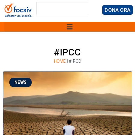
DONA ORA
#IPCC
HOME
|
#IPCC
NEWS