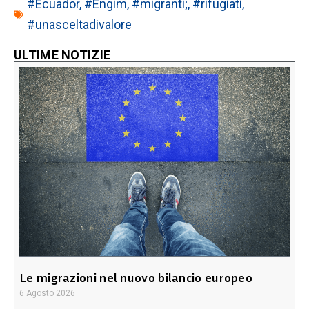
#Ecuador
,
#Engim
,
#migranti;
,
#rifugiati
,
#unasceltadivalore
ULTIME NOTIZIE
Le migrazioni nel nuovo bilancio europeo
6 Agosto 2026