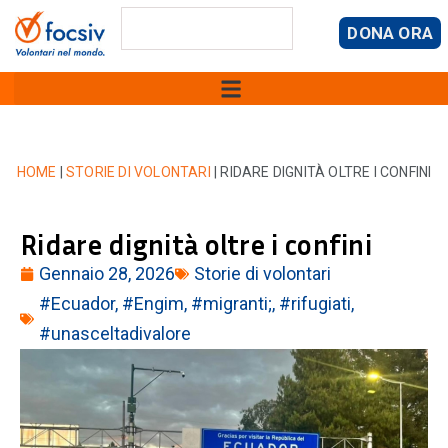
DONA ORA
HOME
|
STORIE DI VOLONTARI
|
RIDARE DIGNITÀ OLTRE I CONFINI
Ridare dignità oltre i confini
Gennaio 28, 2026
Storie di volontari
#Ecuador
,
#Engim
,
#migranti;
,
#rifugiati
,
#unasceltadivalore