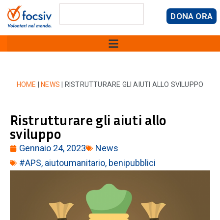
DONA ORA
HOME
|
NEWS
|
RISTRUTTURARE GLI AIUTI ALLO SVILUPPO
Ristrutturare gli aiuti allo
sviluppo
Gennaio 24, 2023
News
#APS
,
aiutoumanitario
,
benipubblici