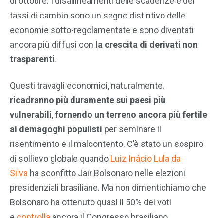
di ottobre. I disallineamenti delle scadenze e dei
tassi di cambio sono un segno distintivo delle
economie sotto-regolamentate e sono diventati
ancora più diffusi con
la crescita di derivati non
trasparenti
.
Questi travagli economici, naturalmente,
ricadranno più duramente sui paesi più
vulnerabili
,
fornendo un terreno ancora più fertile
ai demagoghi populisti
per seminare il
risentimento e il malcontento. C’è stato un sospiro
di sollievo globale quando
Luiz Inácio Lula da
Silva
ha sconfitto Jair Bolsonaro nelle elezioni
presidenziali brasiliane. Ma non dimentichiamo che
Bolsonaro ha ottenuto quasi il 50% dei voti
e
controlla
ancora il Congresso brasiliano.