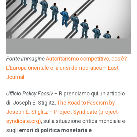
Fonte immagine
Autoritarismo competitivo, cos’è?
L’Europa orientale e la crisi democratica – East
Journal
Ufficio Policy Focsiv –
Riprendiamo qui un articolo
di Joseph E. Stiglitz,
The Road to Fascism by
Joseph E. Stiglitz – Project Syndicate (project-
syndicate.org)
, sulla situazione critica mondiale e
sugli
errori di politica monetaria e