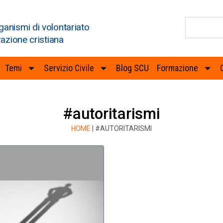
ganismi di volontariato
razione cristiana
Temi
Servizio Civile
Blog SCU
Formazione
#autoritarismi
HOME
|
#AUTORITARISMI