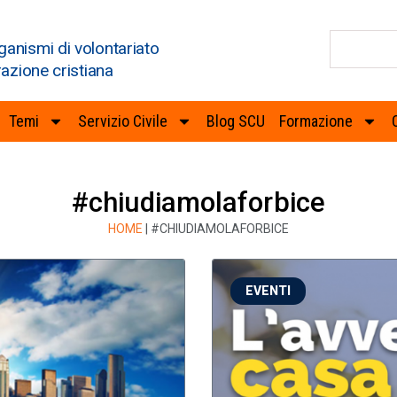
ganismi di volontariato
razione cristiana
Temi
Servizio Civile
Blog SCU
Formazione
#chiudiamolaforbice
HOME
|
#CHIUDIAMOLAFORBICE
EVENTI