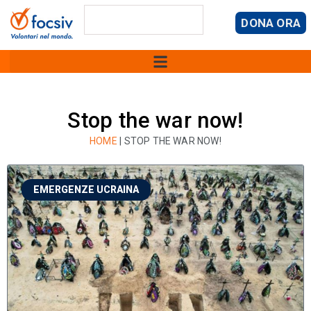
DONA ORA
Stop the war now!
HOME
|
STOP THE WAR NOW!
EMERGENZE UCRAINA