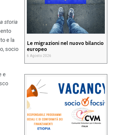
a storia
mento
to e la
Le migrazioni nel nuovo bilancio
europeo
po, socio
6 Agosto 2026
e e
esco